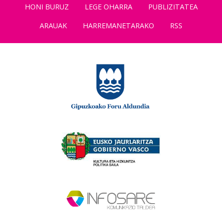
HONI BURUZ
LEGE OHARRA
PUBLIZITATEA
ARAUAK
HARREMANETARAKO
RSS