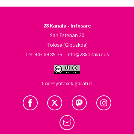
28 Kanala - Infosare
San Esteban 20
Tolosa (Gipuzkoa)
Tel: 943 69 89 35 -
info@28kanala.eus
Codesyntaxek garatua