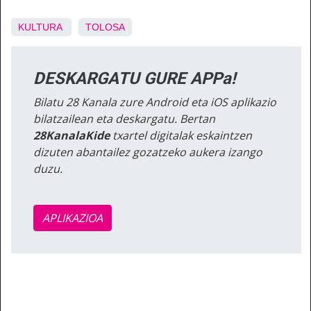
KULTURA
TOLOSA
DESKARGATU GURE APPa!
Bilatu 28 Kanala zure Android eta iOS aplikazio
bilatzailean eta deskargatu. Bertan
28KanalaKide
txartel digitalak eskaintzen
dizuten abantailez gozatzeko aukera izango
duzu.
APLIKAZIOA