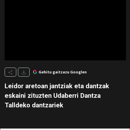
Gehitu gaitzazu Googlen
Leidor aretoan jantziak eta dantzak
eskaini zituzten Udaberri Dantza
Talldeko dantzariek