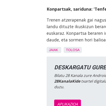
Konpartsak, sariduna: ‘Tenfe
Trenen atzerapenak gai nagus
landu dituzte ikuskizun bera
euskaraz. Konpartsa beraren i
daude, eta sormen hori balioa
JAIAK
TOLOSA
DESKARGATU GURE
Bilatu 28 Kanala zure Android
28KanalaKide
txartel digita
duzu.
APLIKAZIOA