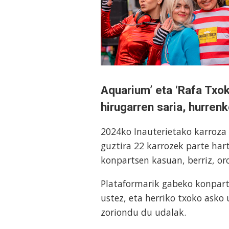
Aquarium’ eta ‘Rafa Txok
hirugarren saria, hurrenk
2024ko Inauterietako karroza
guztira 22 karrozek parte har
konpartsen kasuan, berriz, or
Plataformarik gabeko konpart
ustez, eta herriko txoko asko
zoriondu du udalak.