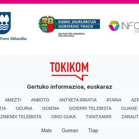
Gertuko informazioa, euskaraz
AMEZTI
ANBOTO
ANTXETA IRRATIA
ATARIA
AZP
TIA
GEURIA
GOIENA
GOIERRI TELEBISTA
GUAIXE
IZMENDI TELEBISTA
ORIO GUKA
TXINTXARRI
ZARAUT
Matx
Gurean
Ttap