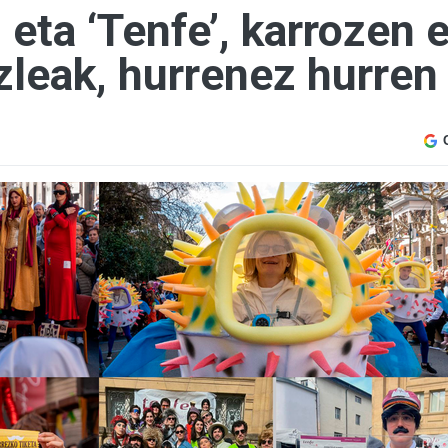
ta ‘Tenfe’, karrozen 
zleak, hurrenez hurren