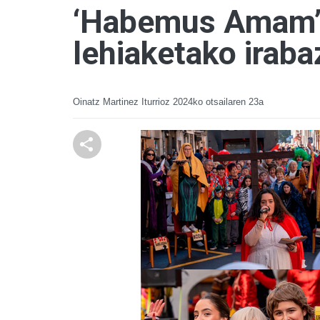
‘Habemus Amam’ e
lehiaketako iraba
Oinatz Martinez Iturrioz
2024ko otsailaren 23a