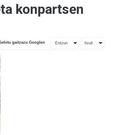
eta konpartsen
Gehitu gaitzazu Googlen
Entzun
Itzuli