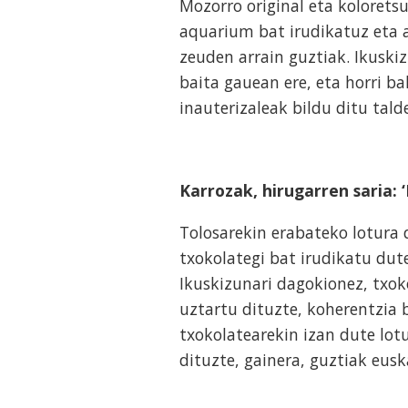
Mozorro original eta koloretsu
aquarium bat irudikatuz eta 
zeuden arrain guztiak. Ikuskiz
baita gauean ere, eta horri b
inauterizaleak bildu ditu tal
Karrozak, hirugarren saria: 
Tolosarekin erabateko lotura 
txokolategi bat irudikatu dute
Ikuskizunari dagokionez, txok
uztartu dituzte, koherentzia
txokolatearekin izan dute lot
dituzte, gainera, guztiak eusk