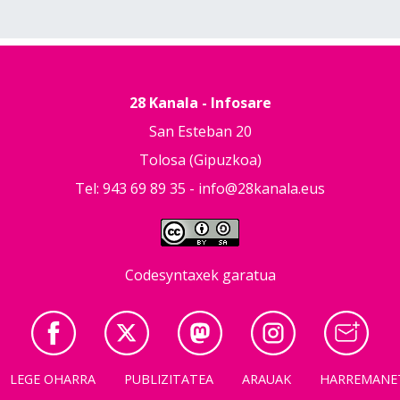
28 Kanala - Infosare
San Esteban 20
Tolosa (Gipuzkoa)
Tel: 943 69 89 35 -
info@28kanala.eus
Codesyntaxek garatua
LEGE OHARRA
PUBLIZITATEA
ARAUAK
HARREMANE