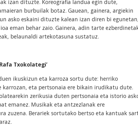
ak izan dituzte. Koreografia landua egin dute,
amaieran burbuilak botaz. Gauean, gainera, argiekin
un asko eskaini dituzte kalean izan diren bi egunetan
alioa eman behar zaio. Gainera, adin tarte ezberdineta
deak, belaunaldi artekotasuna sustatuz.
‘Rafa Txokolategi’
duen ikuskizun eta karroza sortu dute: herriko
 karrozan, eta pertsonaia ere bikain irudikatu dute.
olatearekin zerikusia duten pertsonaia eta istorio ask
 bat emanez. Musikak eta antzezlanak ere
ura zuzena. Berariek sortutako bertso eta kantuak sar
araz.