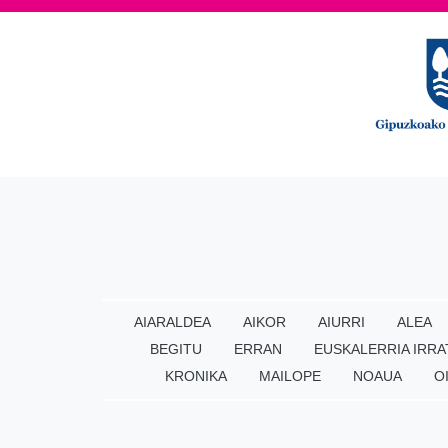
AIARALDEA
AIKOR
AIURRI
ALEA
BEGITU
ERRAN
EUSKALERRIA IRRA
KRONIKA
MAILOPE
NOAUA
O