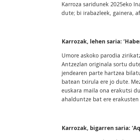
Karroza saridunek 2025eko In
dute; bi irabazleek, gainera, a
Karrozak, lehen saria: ‘Ha
Umore askoko parodia zirikatz
Antzezlan originala sortu dute
jendearen parte hartzea bilatu
batean txirula ere jo dute. M
euskara maila ona erakutsi d
ahalduntze bat ere erakusten
Karrozak, bigarren saria: ‘A