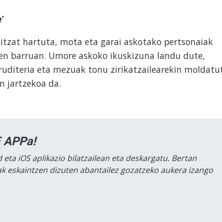
’
itzat hartuta, mota eta garai askotako pertsonaiak
ren barruan. Umore askoko ikuskizuna landu dute,
ruditeria eta mezuak tonu zirikatzailearekin moldatu
n jartzekoa da.
 APPa!
 eta iOS aplikazio bilatzailean eta deskargatu. Bertan
lak eskaintzen dizuten abantailez gozatzeko aukera izango