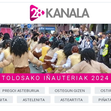
TOLOSAKO IÑAUTERIAK 2024
PREGOI ASTEBURUA
OSTEGUN GIZEN
OSTI
ITA
ASTELENITA
ASTEARTITA
PIÑAT