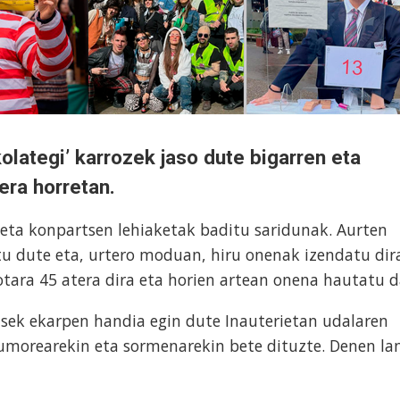
olategi’ karrozek jaso dute bigarren eta
era horretan.
 eta konpartsen lehiaketak baditu saridunak. Aurten
tu dute eta, urtero moduan, hiru onenak izendatu dir
otara 45 atera dira eta horien artean onena hautatu d
sek ekarpen handia egin dute Inauterietan udalaren
 umorearekin eta sormenarekin bete dituzte. Denen la