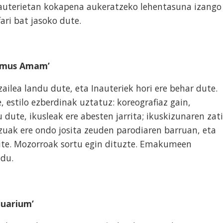
auterietan kokapena aukeratzeko lehentasuna izango
fari bat jasoko dute.
bemus Amam’
ailea landu dute, eta Inauteriek hori ere behar dute.
, estilo ezberdinak uztatuz: koreografiaz gain,
 dute, ikusleak ere abesten jarrita; ikuskizunaren zati
ezuak ere ondo josita zeuden parodiaren barruan, eta
ute. Mozorroak sortu egin dituzte. Emakumeen
 du.
quarium’