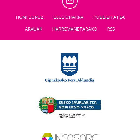
HONI BURUZ
LEGE OHARRA
PUBLIZITATEA
ARAUAK
HARREMANETARAKO
RSS