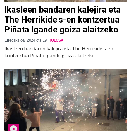
Ikasleen bandaren kalejira eta
The Herrikide's-en kontzertua
Piñata Igande goiza alaitzeko
Erredakzioa
2024 ots 19
TOLOSA
Ikasleen bandaren kalejira eta The Herrikide's-en
kontzertua Piñata Igande goiza alaitzeko