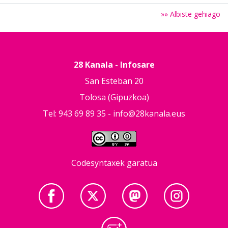
»» Albiste gehiago
28 Kanala - Infosare
San Esteban 20
Tolosa (Gipuzkoa)
Tel: 943 69 89 35 -
info@28kanala.eus
Codesyntaxek garatua