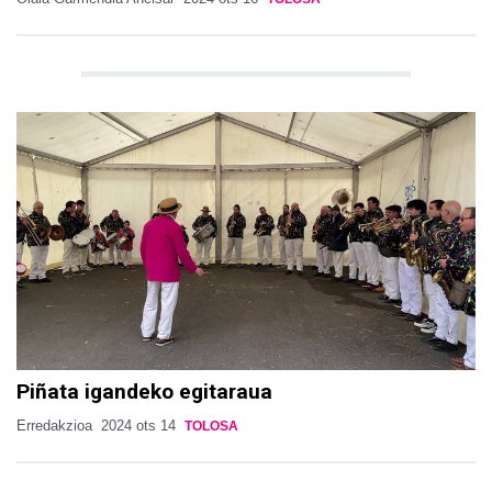
Piñata igandeko egitaraua
Erredakzioa
2024 ots 14
TOLOSA