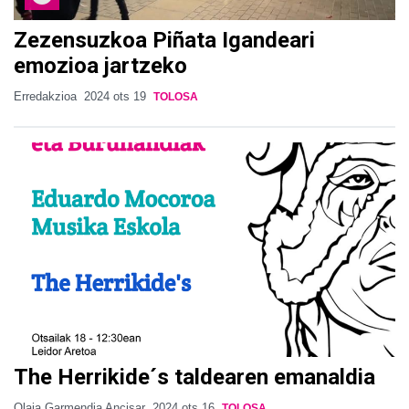
Zezensuzkoa Piñata Igandeari
emozioa jartzeko
Erredakzioa
2024 ots 19
TOLOSA
The Herrikide´s taldearen emanaldia
Olaia Garmendia Ancisar
2024 ots 16
TOLOSA