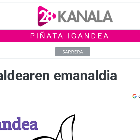
PIÑATA IGANDEA
SARRERA
taldearen emanaldia