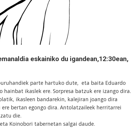
 emanaldia eskainiko du igandean,12:30ean,
 buruhandiek parte hartuko dute, eta baita Eduardo
hainbat ikaslek ere. Sorpresa batzuk ere izango dira
atik, ikasleen bandarekin, kalejiran joango dira
ere bertan egongo dira. Antolatzaileek herritarrei
uzatu die.
 eta Koinobori tabernetan salgai daude.