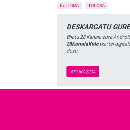
KULTURA
TOLOSA
DESKARGATU GURE
Bilatu 28 Kanala zure Android
28KanalaKide
txartel digita
duzu.
APLIKAZIOA