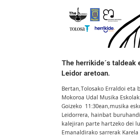
The herrikide´s taldeak
Leidor aretoan.
Bertan,Tolosako Erraldoi eta
Mokoroa Udal Musika Eskolako 
Goizeko 11:30ean,musika eskol
Leidorrera, hainbat buruhandi 
kalejiran parte hartzeko dei l
Emanaldirako sarrerak Karela