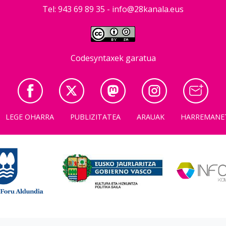
Tel: 943 69 89 35 -
info@28kanala.eus
Codesyntaxek garatua
LEGE OHARRA
PUBLIZITATEA
ARAUAK
HARREMANE