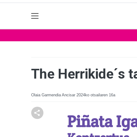
The Herrikide´s 
Olaia Garmendia Ancisar
2024ko otsailaren 16a