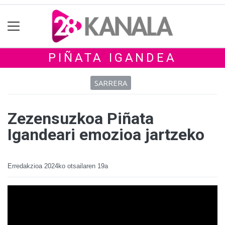
PIÑATA IGANDEA
SARRERA
Zezensuzkoa Piñata
Igandeari emozioa jartzeko
Erredakzioa
2024ko otsailaren 19a