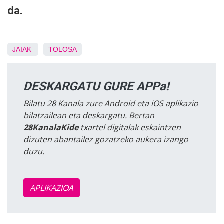
da.
JAIAK
TOLOSA
DESKARGATU GURE APPa!
Bilatu 28 Kanala zure Android eta iOS aplikazio
bilatzailean eta deskargatu. Bertan
28KanalaKide
txartel digitalak eskaintzen
dizuten abantailez gozatzeko aukera izango
duzu.
APLIKAZIOA