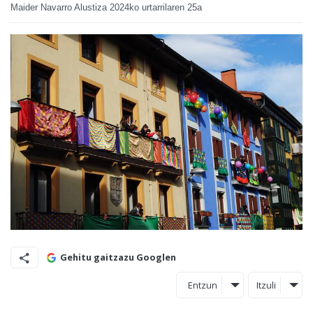
Maider Navarro Alustiza
2024ko urtarrilaren 25a
Gehitu gaitzazu Googlen
Entzun
Itzuli