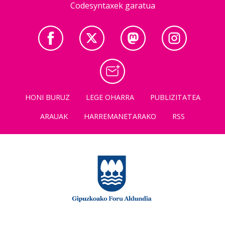
Codesyntaxek garatua
HONI BURUZ
LEGE OHARRA
PUBLIZITATEA
ARAUAK
HARREMANETARAKO
RSS