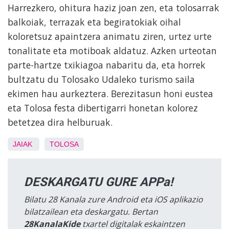
Harrezkero, ohitura haziz joan zen, eta tolosarrak
balkoiak, terrazak eta begiratokiak oihal
koloretsuz apaintzera animatu ziren, urtez urte
tonalitate eta motiboak aldatuz. Azken urteotan
parte-hartze txikiagoa nabaritu da, eta horrek
bultzatu du Tolosako Udaleko turismo saila
ekimen hau aurkeztera. Berezitasun honi eustea
eta Tolosa festa dibertigarri honetan kolorez
betetzea dira helburuak.
JAIAK
TOLOSA
DESKARGATU GURE APPa!
Bilatu 28 Kanala zure Android eta iOS aplikazio
bilatzailean eta deskargatu. Bertan
28KanalaKide
txartel digitalak eskaintzen