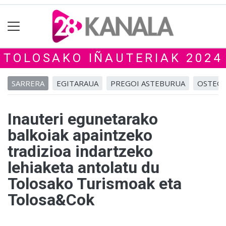
TOLOSAKO IÑAUTERIAK 2024
SARRERA
EGITARAUA
PREGOI ASTEBURUA
OSTEGU
Inauteri egunetarako
balkoiak apaintzeko
tradizioa indartzeko
lehiaketa antolatu du
Tolosako Turismoak eta
Tolosa&Cok