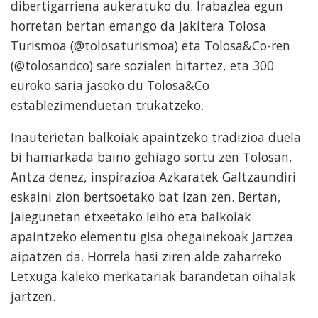
dibertigarriena aukeratuko du. Irabazlea egun
horretan bertan emango da jakitera Tolosa
Turismoa (@tolosaturismoa) eta Tolosa&Co-ren
(@tolosandco) sare sozialen bitartez, eta 300
euroko saria jasoko du Tolosa&Co
establezimenduetan trukatzeko.
Inauterietan balkoiak apaintzeko tradizioa duela
bi hamarkada baino gehiago sortu zen Tolosan.
Antza denez, inspirazioa Azkaratek Galtzaundiri
eskaini zion bertsoetako bat izan zen. Bertan,
jaiegunetan etxeetako leiho eta balkoiak
apaintzeko elementu gisa ohegainekoak jartzea
aipatzen da. Horrela hasi ziren alde zaharreko
Letxuga kaleko merkatariak barandetan oihalak
jartzen.