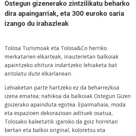
Ostegun gizenerako zintzilikatu beharko
dira apaingarriak, eta 300 euroko saria
izango du irabazleak
Tolosa Turismoak eta Tolosa&Co herriko
merkatarien elkarteak, inauterietan balkoiak
apaintzeko ohitura indartzeko lehiaketa bat
antolatu dute elkarlanean.
Lehiaketan parte hartzeko ez da beharrezkoa
izena ematea; nahikoa da balkoiak Ostegun Gizen
goizerako apainduta egotea. Epaimahaia, moda
eta espazioen dekorazioan adituek osatua,
Tolosako kaleetatik igaroko da goiz horretan
bertan eta balkoi original, koloretsu eta