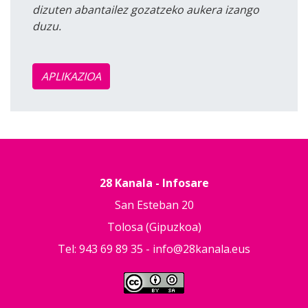
dizuten abantailez gozatzeko aukera izango
duzu.
APLIKAZIOA
28 Kanala - Infosare
San Esteban 20
Tolosa (Gipuzkoa)
Tel: 943 69 89 35 -
info@28kanala.eus