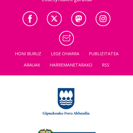
HONI BURUZ
LEGE OHARRA
PUBLIZITATEA
ARAUAK
HARREMANETARAKO
RSS