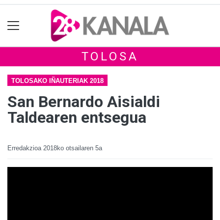
TOLOSA
TOLOSAKO IÑAUTERIAK 2018
San Bernardo Aisialdi
Taldearen entsegua
Erredakzioa
2018ko otsailaren 5a