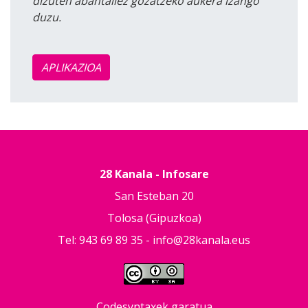
dizuten abantailez gozatzeko aukera izango
duzu.
APLIKAZIOA
28 Kanala - Infosare
San Esteban 20
Tolosa (Gipuzkoa)
Tel: 943 69 89 35 -
info@28kanala.eus
Codesyntaxek garatua