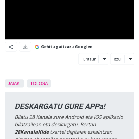
Gehitu gaitzazu Googlen
Entzun
Itzuli
JAIAK
TOLOSA
DESKARGATU GURE APPa!
Bilatu 28 Kanala zure Android eta iOS aplikazio
bilatzailean eta deskargatu. Bertan
28KanalaKide
txartel digitalak eskaintzen