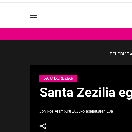
TELEBIST
SAIO BEREZIAK
Santa Zezilia e
Jon Ros Aramburu
2023ko abenduaren 10a