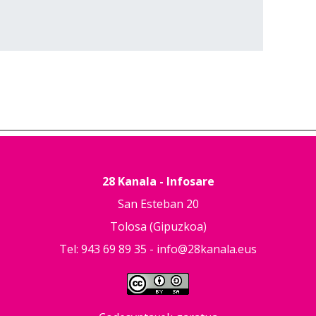
28 Kanala - Infosare
San Esteban 20
Tolosa (Gipuzkoa)
Tel: 943 69 89 35 -
info@28kanala.eus