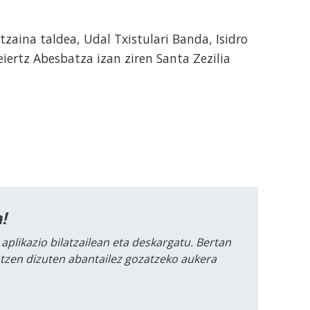
zaina taldea, Udal Txistulari Banda, Isidro
iertz Abesbatza izan ziren Santa Zezilia
!
 aplikazio bilatzailean eta deskargatu. Bertan
intzen dizuten abantailez gozatzeko aukera