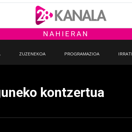
NAHIERAN
A
ZUZENEKOA
PROGRAMAZIOA
IRRAT
guneko kontzertua