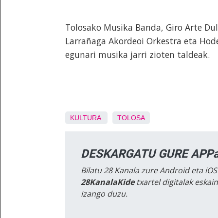
Tolosako Musika Banda, Giro Arte Dult
Larrañaga Akordeoi Orkestra eta Hode
egunari musika jarri zioten taldeak.
KULTURA
TOLOSA
DESKARGATU GURE APPa
Bilatu 28 Kanala zure Android eta iOS
28KanalaKide
txartel digitalak eska
izango duzu.