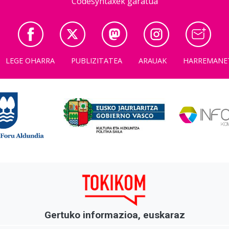
Codesyntaxek garatua
LEGE OHARRA
PUBLIZITATEA
ARAUAK
HARREMANE
Gertuko informazioa, euskaraz