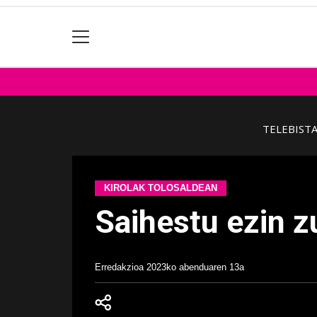
TELEBIST
KIROLAK TOLOSALDEAN
Saihestu ezin z
Erredakzioa
2023ko abenduaren 13a