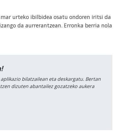
mar urteko ibilbidea osatu ondoren iritsi da
 izango da aurrerantzean. Erronka berria nola
!
 aplikazio bilatzailean eta deskargatu. Bertan
intzen dizuten abantailez gozatzeko aukera