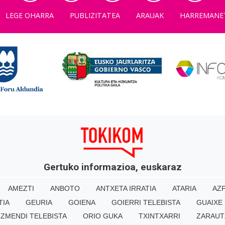
LEGE OHARRA
PUBLIZITATEA
ARAUAK
HARREMANE
Gertuko informazioa, euskaraz
AMEZTI
ANBOTO
ANTXETA IRRATIA
ATARIA
AZP
TIA
GEURIA
GOIENA
GOIERRI TELEBISTA
GUAIXE
IZMENDI TELEBISTA
ORIO GUKA
TXINTXARRI
ZARAUT