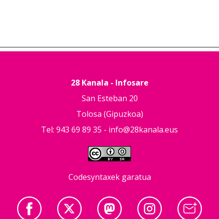
28 Kanala - Infosare
San Esteban 20
Tolosa (Gipuzkoa)
Tel: 943 69 89 35 -
info@28kanala.eus
Codesyntaxek garatua