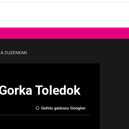
IA ZUZENEAN
 Gorka Toledok
Gehitu gaitzazu Googlen