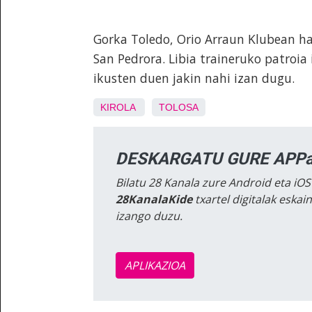
Gorka Toledo, Orio Arraun Klubean ha
San Pedrora. Libia traineruko patroia
ikusten duen jakin nahi izan dugu.
KIROLA
TOLOSA
DESKARGATU GURE APPa
Bilatu 28 Kanala zure Android eta iOS
28KanalaKide
txartel digitalak eska
izango duzu.
APLIKAZIOA