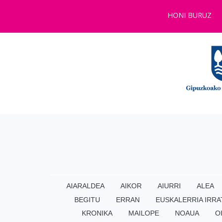
HONI BURUZ
AIARALDEA
AIKOR
AIURRI
ALEA
BEGITU
ERRAN
EUSKALERRIA IRRA
KRONIKA
MAILOPE
NOAUA
O