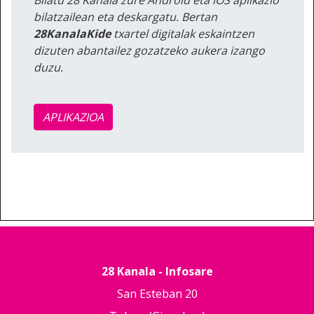
bilatzailean eta deskargatu. Bertan
28KanalaKide
txartel digitalak eskaintzen
dizuten abantailez gozatzeko aukera izango
duzu.
APLIKAZIOA
28 Kanala - Infosare
San Esteban 20