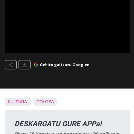
Gehitu gaitzazu Googlen
KULTURA
TOLOSA
DESKARGATU GURE APPa!
Bilatu 28 Kanala zure Android eta iOS aplikazio