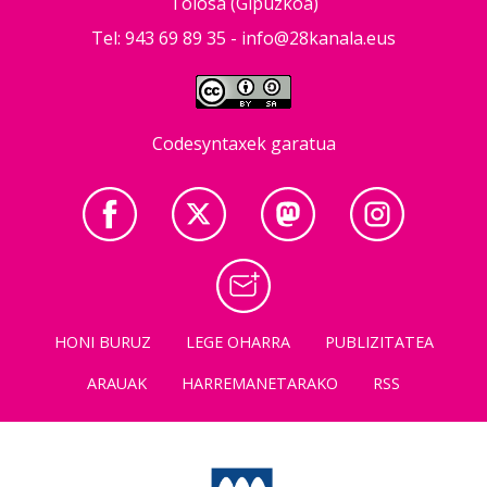
Tolosa (Gipuzkoa)
Tel: 943 69 89 35 -
info@28kanala.eus
Codesyntaxek garatua
HONI BURUZ
LEGE OHARRA
PUBLIZITATEA
ARAUAK
HARREMANETARAKO
RSS