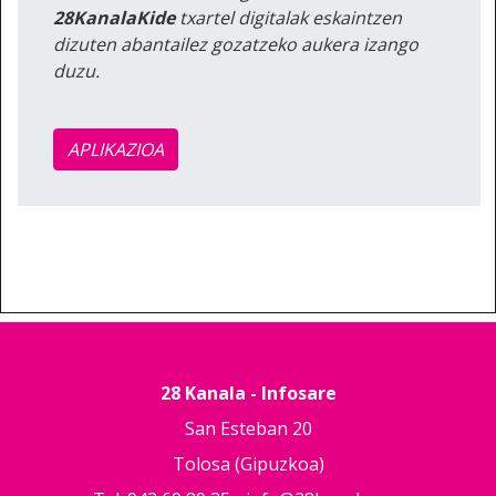
28KanalaKide
txartel digitalak eskaintzen
dizuten abantailez gozatzeko aukera izango
duzu.
APLIKAZIOA
28 Kanala - Infosare
San Esteban 20
Tolosa (Gipuzkoa)