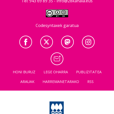
Tel: 943 69 89 35 -
info@28kanala.eus
Codesyntaxek garatua
HONI BURUZ
LEGE OHARRA
PUBLIZITATEA
ARAUAK
HARREMANETARAKO
RSS