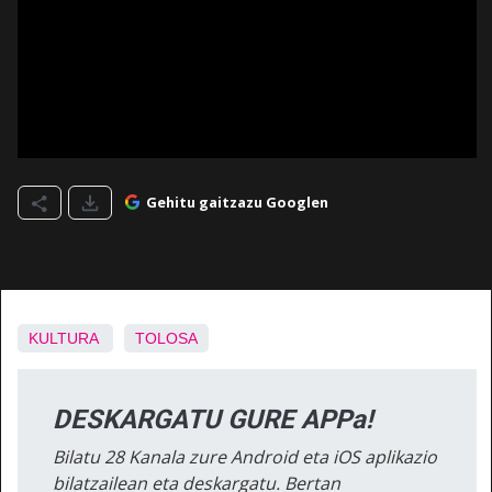
Gehitu gaitzazu Googlen
KULTURA
TOLOSA
DESKARGATU GURE APPa!
Bilatu 28 Kanala zure Android eta iOS aplikazio
bilatzailean eta deskargatu. Bertan