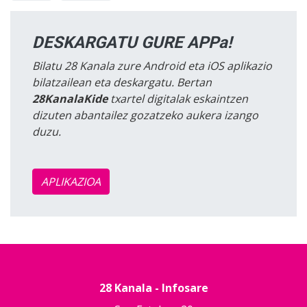
DESKARGATU GURE APPa!
Bilatu 28 Kanala zure Android eta iOS aplikazio
bilatzailean eta deskargatu. Bertan
28KanalaKide
txartel digitalak eskaintzen
dizuten abantailez gozatzeko aukera izango
duzu.
APLIKAZIOA
28 Kanala - Infosare