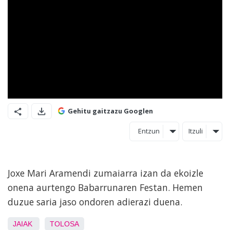
Gehitu gaitzazu Googlen
Entzun
Itzuli
Joxe Mari Aramendi zumaiarra izan da ekoizle
onena aurtengo Babarrunaren Festan. Hemen
duzue saria jaso ondoren adierazi duena.
JAIAK
TOLOSA