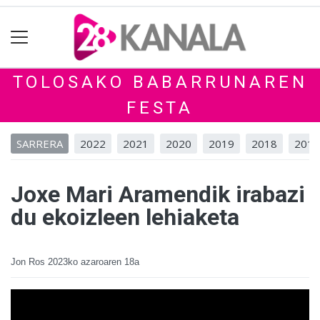
TOLOSAKO BABARRUNAREN
FESTA
SARRERA
2022
2021
2020
2019
2018
2017
Joxe Mari Aramendik irabazi
du ekoizleen lehiaketa
Jon Ros
2023ko azaroaren 18a