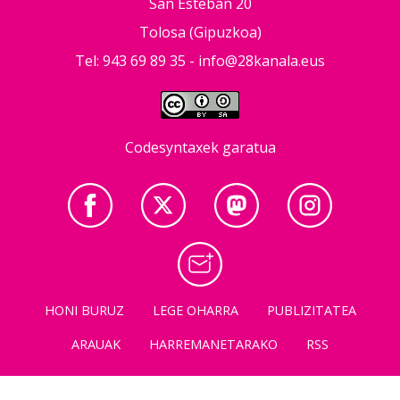
San Esteban 20
Tolosa (Gipuzkoa)
Tel: 943 69 89 35 -
info@28kanala.eus
Codesyntaxek garatua
HONI BURUZ
LEGE OHARRA
PUBLIZITATEA
ARAUAK
HARREMANETARAKO
RSS