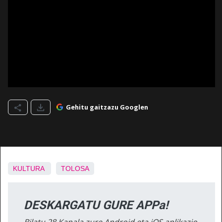
Gehitu gaitzazu Googlen
KULTURA
TOLOSA
DESKARGATU GURE APPa!
Bilatu 28 Kanala zure Android eta iOS aplikazio