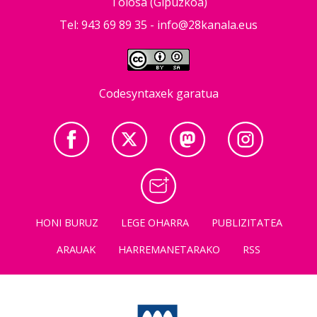
Tolosa (Gipuzkoa)
Tel: 943 69 89 35 -
info@28kanala.eus
Codesyntaxek garatua
HONI BURUZ
LEGE OHARRA
PUBLIZITATEA
ARAUAK
HARREMANETARAKO
RSS