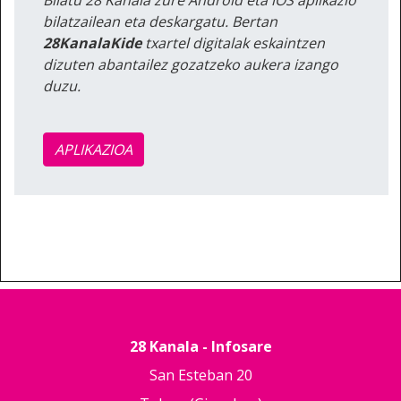
bilatzailean eta deskargatu. Bertan
28KanalaKide
txartel digitalak eskaintzen
dizuten abantailez gozatzeko aukera izango
duzu.
APLIKAZIOA
28 Kanala - Infosare
San Esteban 20