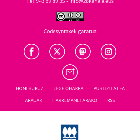
Tel: 943 69 89 35 -
info@28kanala.eus
Codesyntaxek garatua
HONI BURUZ
LEGE OHARRA
PUBLIZITATEA
ARAUAK
HARREMANETARAKO
RSS