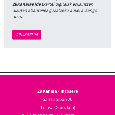
28KanalaKide
txartel digitalak eskaintzen
dizuten abantailez gozatzeko aukera izango
duzu.
APLIKAZIOA
28 Kanala - Infosare
San Esteban 20
Tolosa (Gipuzkoa)