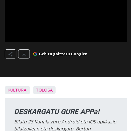
Gehitu gaitzazu Googlen
KULTURA
TOLOSA
DESKARGATU GURE APPa!
Bilatu 28 Kanala zure Android eta iOS aplikazio
bilatzailean eta deskargatu. Bertan