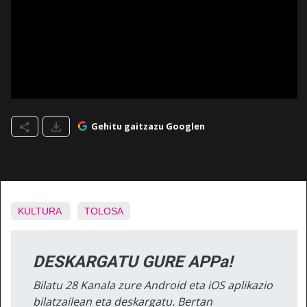
Gehitu gaitzazu Googlen
KULTURA
TOLOSA
DESKARGATU GURE APPa!
Bilatu 28 Kanala zure Android eta iOS aplikazio
bilatzailean eta deskargatu. Bertan