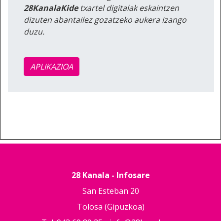
28KanalaKide
txartel digitalak eskaintzen
dizuten abantailez gozatzeko aukera izango
duzu.
APLIKAZIOA
28 Kanala - Infosare
San Esteban 20
Tolosa (Gipuzkoa)