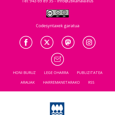
Tel: 943 69 89 35 -
info@28kanala.eus
Codesyntaxek garatua
HONI BURUZ
LEGE OHARRA
PUBLIZITATEA
ARAUAK
HARREMANETARAKO
RSS