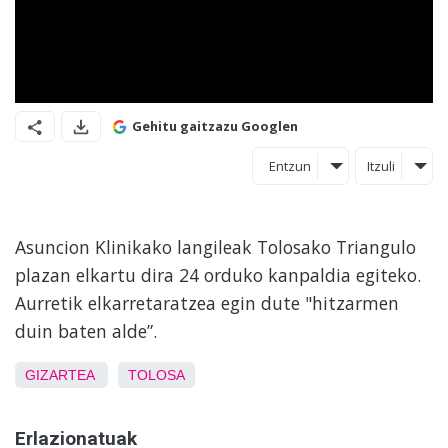
Gehitu gaitzazu Googlen
Entzun
Itzuli
Asuncion Klinikako langileak Tolosako Triangulo
plazan elkartu dira 24 orduko kanpaldia egiteko.
Aurretik elkarretaratzea egin dute "hitzarmen
duin baten alde”.
GIZARTEA
TOLOSA
Erlazionatuak