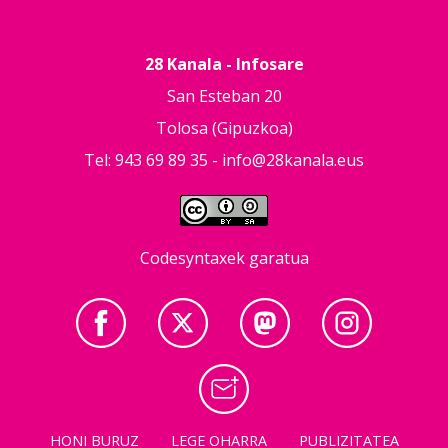
28 Kanala - Infosare
San Esteban 20
Tolosa (Gipuzkoa)
Tel: 943 69 89 35 -
info@28kanala.eus
Codesyntaxek garatua
HONI BURUZ
LEGE OHARRA
PUBLIZITATEA