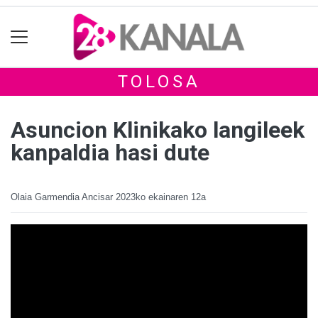
TOLOSA
Asuncion Klinikako langileek
kanpaldia hasi dute
Olaia Garmendia Ancisar
2023ko ekainaren 12a