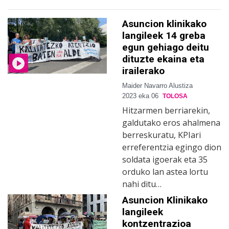
Asuncion klinikako
langileek 14 greba
egun gehiago deitu
dituzte ekaina eta
irailerako
Maider Navarro Alustiza
2023 eka 06
TOLOSA
Hitzarmen berriarekin,
galdutako eros ahalmena
berreskuratu, KPIari
erreferentzia egingo dion
soldata igoerak eta 35
orduko lan astea lortu
nahi ditu…
Asuncion Klinikako
langileek
kontzentrazioa