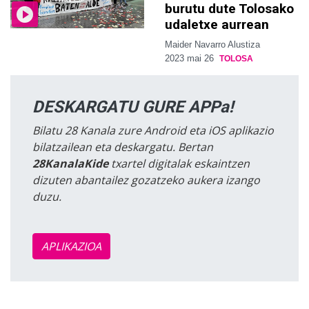
burutu dute Tolosako
udaletxe aurrean
Maider Navarro Alustiza
2023 mai 26
TOLOSA
DESKARGATU GURE APPa!
Bilatu 28 Kanala zure Android eta iOS aplikazio
bilatzailean eta deskargatu. Bertan
28KanalaKide
txartel digitalak eskaintzen
dizuten abantailez gozatzeko aukera izango
duzu.
APLIKAZIOA