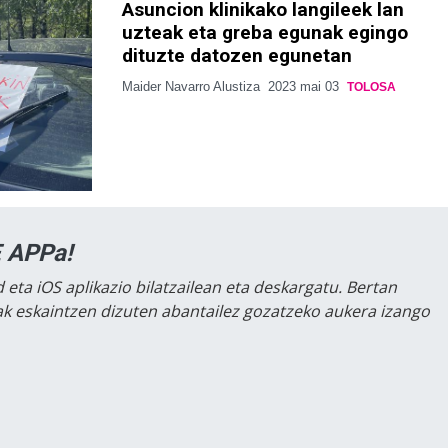
Asuncion klinikako langileek lan
uzteak eta greba egunak egingo
dituzte datozen egunetan
Maider Navarro Alustiza
2023 mai 03
TOLOSA
 APPa!
 eta iOS aplikazio bilatzailean eta deskargatu. Bertan
lak eskaintzen dizuten abantailez gozatzeko aukera izango