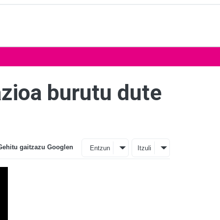
azioa burutu dute
Gehitu gaitzazu Googlen
Entzun
Itzuli