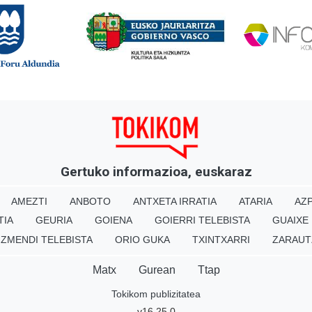
Gertuko informazioa, euskaraz
AMEZTI
ANBOTO
ANTXETA IRRATIA
ATARIA
AZP
TIA
GEURIA
GOIENA
GOIERRI TELEBISTA
GUAIXE
IZMENDI TELEBISTA
ORIO GUKA
TXINTXARRI
ZARAUT
Matx
Gurean
Ttap
Tokikom publizitatea
v16.25.0