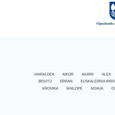
AIARALDEA
AIKOR
AIURRI
ALEA
BEGITU
ERRAN
EUSKALERRIA IRRA
KRONIKA
MAILOPE
NOAUA
O