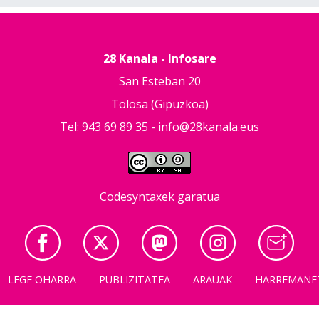
28 Kanala - Infosare
San Esteban 20
Tolosa (Gipuzkoa)
Tel: 943 69 89 35 -
info@28kanala.eus
Codesyntaxek garatua
LEGE OHARRA
PUBLIZITATEA
ARAUAK
HARREMANE