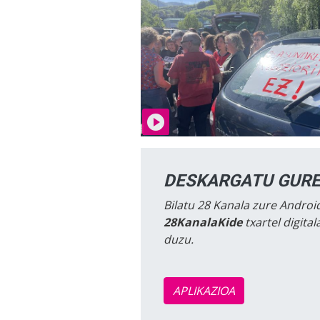
DESKARGATU GURE
Bilatu 28 Kanala zure Android
28KanalaKide
txartel digita
duzu.
APLIKAZIOA