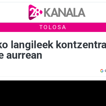
TOLOSA
ko langileek kontzentr
e aurrean