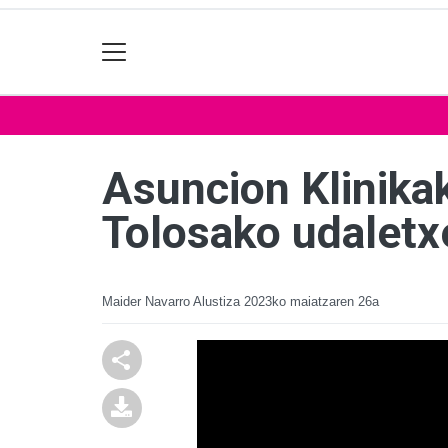
Asuncion Klinika
Tolosako udaletx
Maider Navarro Alustiza
2023ko maiatzaren 26a