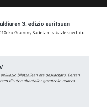
ldiaren 3. edizio euritsuan
010eko Grammy Sarietan irabazle suertatu
!
 aplikazio bilatzailean eta deskargatu. Bertan
intzen dizuten abantailez gozatzeko aukera