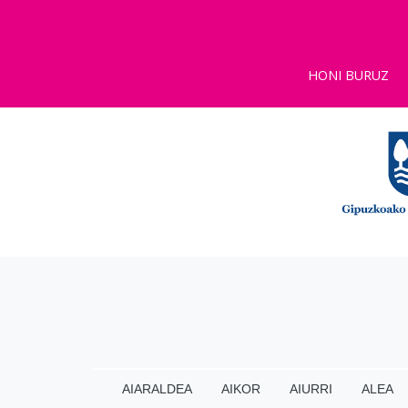
HONI BURUZ
AIARALDEA
AIKOR
AIURRI
ALEA