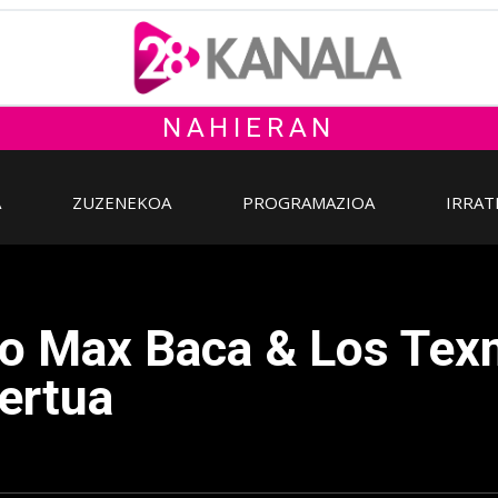
NAHIERAN
A
ZUZENEKOA
PROGRAMAZIOA
IRRAT
iko Max Baca & Los Te
ertua