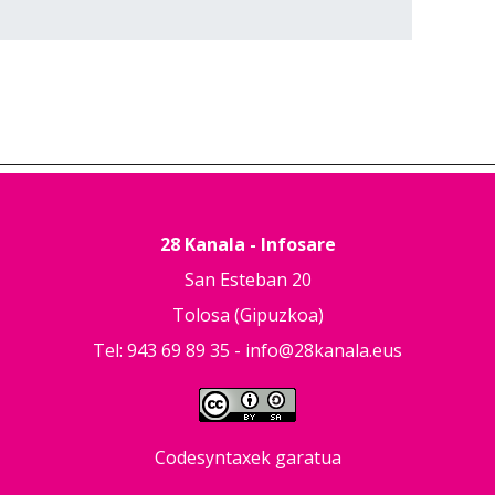
28 Kanala - Infosare
San Esteban 20
Tolosa (Gipuzkoa)
Tel: 943 69 89 35 -
info@28kanala.eus
Codesyntaxek garatua