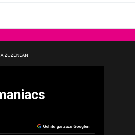
IA ZUZENEAN
xmaniacs
Gehitu gaitzazu Googlen