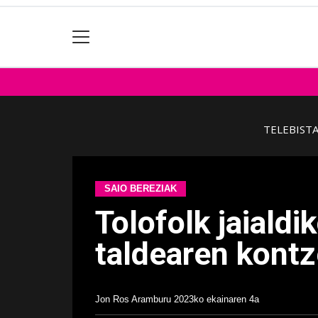
TELEBIST
SAIO BEREZIAK
Tolofolk jaiald
taldearen kontz
Jon Ros Aramburu
2023ko ekainaren 4a