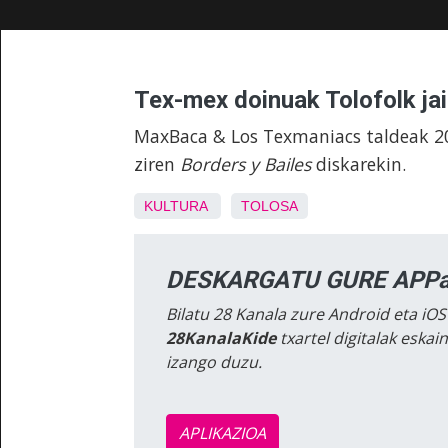
Tex-mex doinuak Tolofolk jaia
MaxBaca & Los Texmaniacs taldeak 2
ziren
Borders y Bailes
diskarekin.
KULTURA
TOLOSA
DESKARGATU GURE APPa
Bilatu 28 Kanala zure Android eta iOS
28KanalaKide
txartel digitalak eska
izango duzu.
APLIKAZIOA