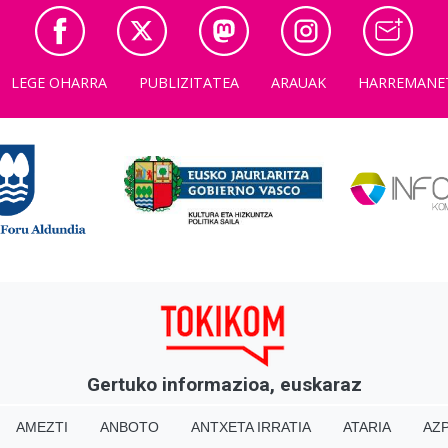
LEGE OHARRA
PUBLIZITATEA
ARAUAK
HARREMANE
Gertuko informazioa, euskaraz
AMEZTI
ANBOTO
ANTXETA IRRATIA
ATARIA
AZP