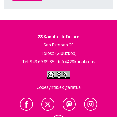
28 Kanala - Infosare
San Esteban 20
Tolosa (Gipuzkoa)
Tel: 943 69 89 35 -
info@28kanala.eus
Codesyntaxek garatua