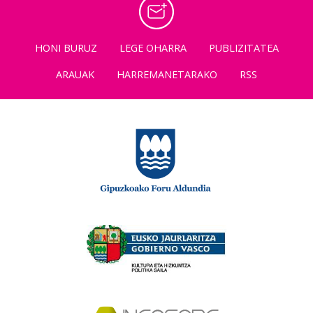
HONI BURUZ
LEGE OHARRA
PUBLIZITATEA
ARAUAK
HARREMANETARAKO
RSS