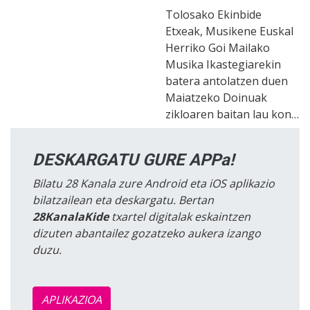
Tolosako Ekinbide
Etxeak, Musikene Euskal
Herriko Goi Mailako
Musika Ikastegiarekin
batera antolatzen duen
Maiatzeko Doinuak
zikloaren baitan lau kon…
DESKARGATU GURE APPa!
Bilatu 28 Kanala zure Android eta iOS aplikazio
bilatzailean eta deskargatu. Bertan
28KanalaKide
txartel digitalak eskaintzen
dizuten abantailez gozatzeko aukera izango
duzu.
APLIKAZIOA