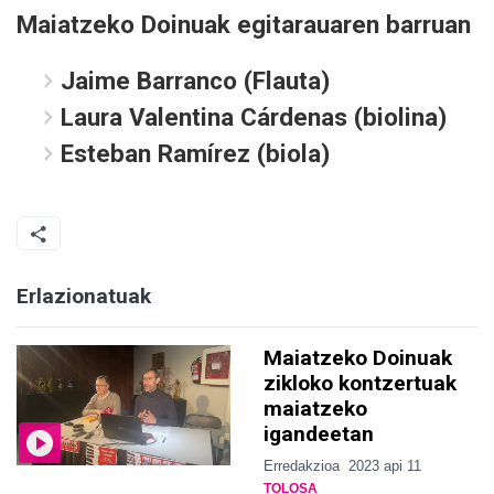
Maiatzeko Doinuak egitarauaren barruan
Jaime Barranco (Flauta)
Laura Valentina Cárdenas (biolina)
Esteban Ramírez (biola)
Erlazionatuak
Maiatzeko Doinuak
zikloko kontzertuak
maiatzeko
igandeetan
Erredakzioa
2023 api 11
TOLOSA