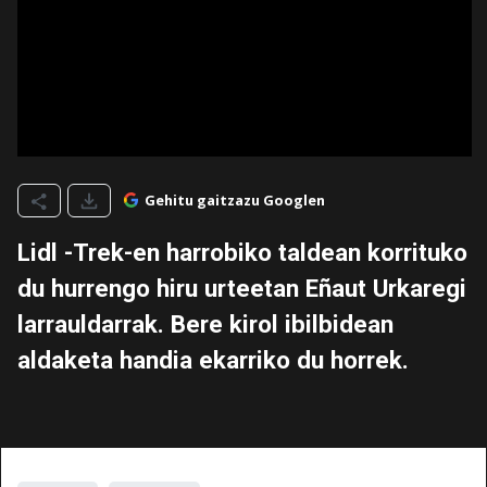
Gehitu gaitzazu Googlen
Lidl -Trek-en harrobiko taldean korrituko
du hurrengo hiru urteetan Eñaut Urkaregi
larrauldarrak. Bere kirol ibilbidean
aldaketa handia ekarriko du horrek.