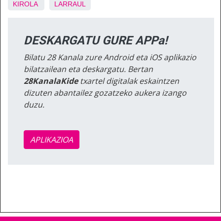
KIROLA
LARRAUL
DESKARGATU GURE APPa!
Bilatu 28 Kanala zure Android eta iOS aplikazio
bilatzailean eta deskargatu. Bertan
28KanalaKide
txartel digitalak eskaintzen
dizuten abantailez gozatzeko aukera izango
duzu.
APLIKAZIOA