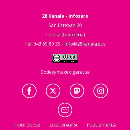
28 Kanala - Infosare
San Esteban 20
Tolosa (Gipuzkoa)
Tel: 943 69 89 35 -
info@28kanala.eus
Codesyntaxek garatua
HONI BURUZ
LEGE OHARRA
PUBLIZITATEA