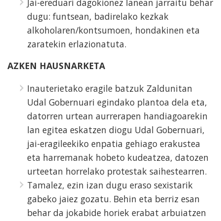
Jai-ereduari dagokionez lanean jarraitu behar
dugu: funtsean, badirelako kezkak
alkoholaren/kontsumoen, hondakinen eta
zaratekin erlazionatuta.
AZKEN HAUSNARKETA
Inauterietako eragile batzuk Zaldunitan
Udal Gobernuari egindako plantoa dela eta,
datorren urtean aurrerapen handiagoarekin
lan egitea eskatzen diogu Udal Gobernuari,
jai-eragileekiko enpatia gehiago erakustea
eta harremanak hobeto kudeatzea, datozen
urteetan horrelako protestak saihestearren.
Tamalez, ezin izan dugu eraso sexistarik
gabeko jaiez gozatu. Behin eta berriz esan
behar da jokabide horiek erabat arbuiatzen