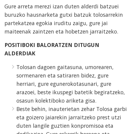
Gure arreta merezi izan duten alderdi batzuei
buruzko hausnarketa gutxi batzuk tolosarrekin
partekatzea egokia iruditu zaigu, gure jai
maiteenak zaintzen eta hobetzen jarraitzeko.
POSITIBOKI BALORATZEN DITUGUN
ALDERDIAK
Tolosan dagoen gaitasuna, umorearen,
sormenaren eta satiraren bidez, gure
herriari, gure egunerokotasunari, gure
arazoei, beste ikuspegi batetik begiratzeko,
osasun kolektiboko ariketa gisa.
Beste behin, inauterietan zehar Tolosa garbi
eta goizero jaiarekin jarraitzeko prest utzi
duten langile guztien konpromisoa eta
dedikazioa. Gure eskerrik beroena eta