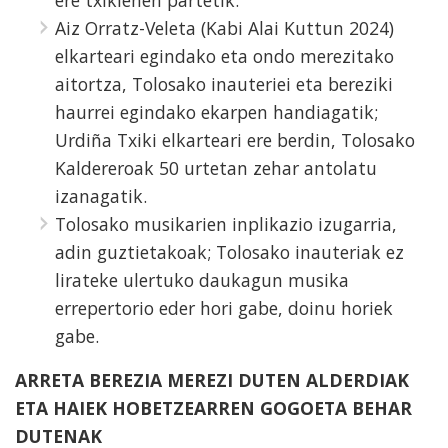
Aiz Orratz-Veleta (Kabi Alai Kuttun 2024)
elkarteari egindako eta ondo merezitako
aitortza, Tolosako inauteriei eta bereziki
haurrei egindako ekarpen handiagatik;
Urdiña Txiki elkarteari ere berdin, Tolosako
Kaldereroak 50 urtetan zehar antolatu
izanagatik.
Tolosako musikarien inplikazio izugarria,
adin guztietakoak; Tolosako inauteriak ez
lirateke ulertuko daukagun musika
errepertorio eder hori gabe, doinu horiek
gabe.
ARRETA BEREZIA MEREZI DUTEN ALDERDIAK
ETA HAIEK HOBETZEARREN GOGOETA BEHAR
DUTENAK