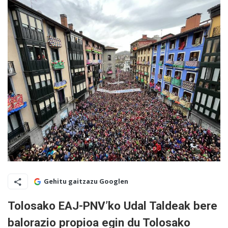
Gehitu gaitzazu Googlen
Tolosako EAJ-PNV’ko Udal Taldeak bere
balorazio propioa egin du Tolosako