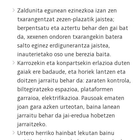
Zaldunita egunean ezinezkoa izan zen
txarangentzat zezen-plazatik jaistea;
berpentsatu eta aztertu behar den gai bat
da, xexenen ondoren txarangekin batera
salto eginez erdigunerantza jaistea,
inauterietako oso une berezia baita.
Karrozekin eta konpartsekin erlazioa duten
gaiak ere badaude, eta horiek lantzen eta
doitzen jarraitu behar da: zaraten kontrola,
biltegiratzeko espazioa, plataformen
garraioa, elektrifikazioa. Pausoak ematen
joan gara azken urteotan, baina lanean
jarraitu behar da jai-eredua hobetzen
jarraitzeko.
Urtero herriko hainbat lekutan bainu