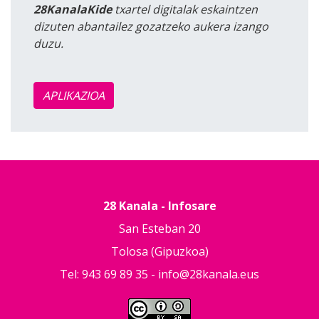
28KanalaKide
txartel digitalak eskaintzen
dizuten abantailez gozatzeko aukera izango
duzu.
APLIKAZIOA
28 Kanala - Infosare
San Esteban 20
Tolosa (Gipuzkoa)
Tel: 943 69 89 35 -
info@28kanala.eus