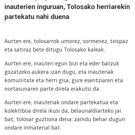
inauterien inguruan, Tolosako herriarekin
partekatu nahi duena
Aurten ere, tolosarrok umorez, sormenez, txispaz
eta satiraz bete ditugu Tolosako kaleak.
Aurten ere, inauteri egun bizi eta eder batzuk
gozatzeko aukera izan dugu, eta inauteriak
komunitate eta herri gisa, gure esentziaren eta
nortasunaren parte direla erakutsi da.
Aurten ere, inauteriak ondare partekatua eta
kolektiboa direla ikusi da, belaunaldiarteko jai
bat, tolosar guztiona dena; zaindu behar dugun
ondare inmaterial bat.