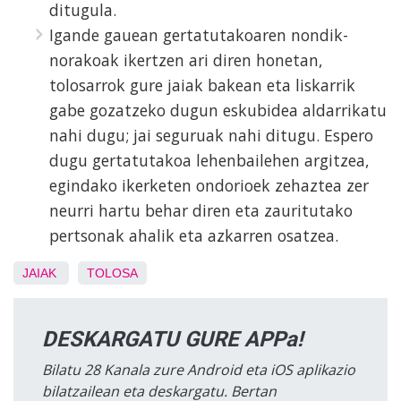
ditugula.
Igande gauean gertatutakoaren nondik-
norakoak ikertzen ari diren honetan,
tolosarrok gure jaiak bakean eta liskarrik
gabe gozatzeko dugun eskubidea aldarrikatu
nahi dugu; jai seguruak nahi ditugu. Espero
dugu gertatutakoa lehenbailehen argitzea,
egindako ikerketen ondorioek zehaztea zer
neurri hartu behar diren eta zauritutako
pertsonak ahalik eta azkarren osatzea.
JAIAK
TOLOSA
DESKARGATU GURE APPa!
Bilatu 28 Kanala zure Android eta iOS aplikazio
bilatzailean eta deskargatu. Bertan