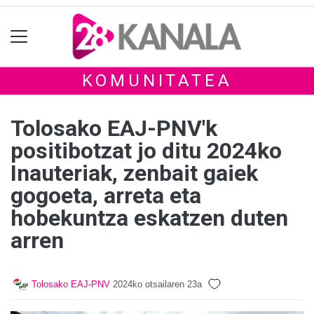
KOMUNITATEA
Tolosako EAJ-PNV'k
positibotzat jo ditu 2024ko
Inauteriak, zenbait gaiek
gogoeta, arreta eta
hobekuntza eskatzen duten
arren
Tolosako EAJ-PNV
2024ko otsailaren 23a