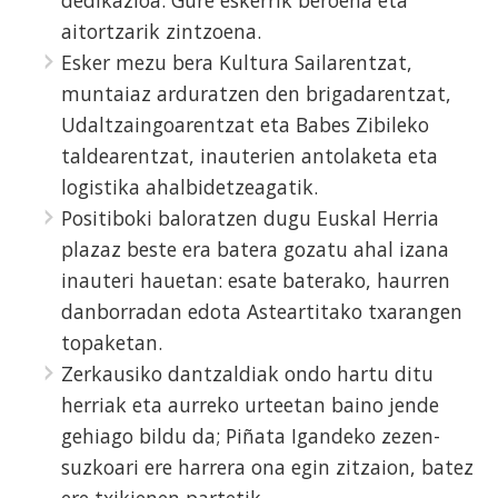
aitortzarik zintzoena.
Esker mezu bera Kultura Sailarentzat,
muntaiaz arduratzen den brigadarentzat,
Udaltzaingoarentzat eta Babes Zibileko
taldearentzat, inauterien antolaketa eta
logistika ahalbidetzeagatik.
Positiboki baloratzen dugu Euskal Herria
plazaz beste era batera gozatu ahal izana
inauteri hauetan: esate baterako, haurren
danborradan edota Asteartitako txarangen
topaketan.
Zerkausiko dantzaldiak ondo hartu ditu
herriak eta aurreko urteetan baino jende
gehiago bildu da; Piñata Igandeko zezen-
suzkoari ere harrera ona egin zitzaion, batez
ere txikienen partetik.