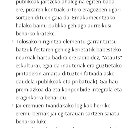
publikoak jartzeko ahalegina egiten bada
ere, pixaren kontuak urtero eragozpen ugari
sortzen dituen gaia da. Emakumeentzako
halako bainu publiko gehiago aurreikusi
beharko lirateke.
Tolosako hirigintza-elementu garrantzitsu
batzuk festaren gehiegikerietatik babesteko
neurriak hartu badira ere (adibidez, "Atauts"
eskultura), egia da inauteriak era guztietako
pintadekin amaitu dituzten fatxada asko
daudela (publikoak eta pribatuak). Gai hau
premiazkoa da eta konponbide integrala eta
eraginkorra behar du.
Jai-eremuen txandakako logikak herriko
eremu berriak jai-egitarauan sartzen saiatu
beharko luke.