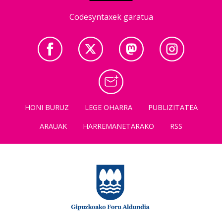
Codesyntaxek garatua
HONI BURUZ
LEGE OHARRA
PUBLIZITATEA
ARAUAK
HARREMANETARAKO
RSS