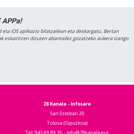
 APPa!
 eta iOS aplikazio bilatzailean eta deskargatu. Bertan
lak eskaintzen dizuten abantailez gozatzeko aukera izango
28 Kanala - Infosare
San Esteban 20
Tolosa (Gipuzkoa)
Tel: 943 69 89 35 -
info@28kanala.eus