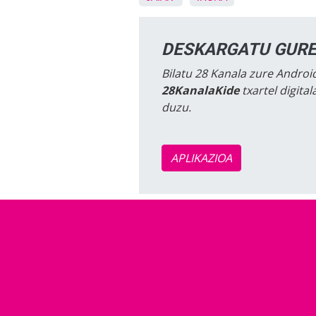
DESKARGATU GURE
Bilatu 28 Kanala zure Android
28KanalaKide
txartel digita
duzu.
APLIKAZIOA