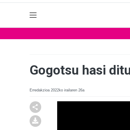
Gogotsu hasi dit
Erredakzioa
2022ko irailaren 26a