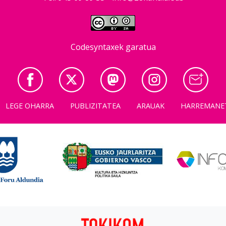
Codesyntaxek garatua
LEGE OHARRA
PUBLIZITATEA
ARAUAK
HARREMANE