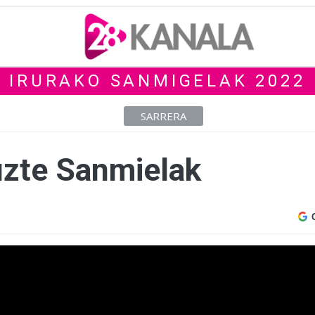
IRURAKO SANMIGELAK 2022
SARRERA
uzte Sanmielak