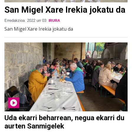
San Migel Xare Irekia jokatu da
Erredakzioa
2022 urr 03
IRURA
San Migel Xare Irekia jokatu da
Uda ekarri beharrean, negua ekarri du
aurten Sanmigelek