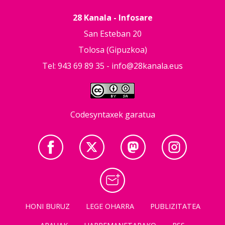
28 Kanala - Infosare
San Esteban 20
Tolosa (Gipuzkoa)
Tel: 943 69 89 35 -
info@28kanala.eus
Codesyntaxek garatua
HONI BURUZ
LEGE OHARRA
PUBLIZITATEA