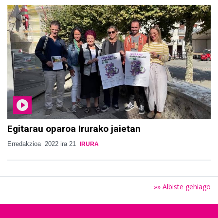
Egitarau oparoa Irurako jaietan
Erredakzioa
2022 ira 21
IRURA
»» Albiste gehiago