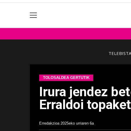
TELEBIST
TOLOSALDEA GERTUTIK
Irura jendez bet
Erraldoi topake
Erredakzioa
2025eko urriaren 6a