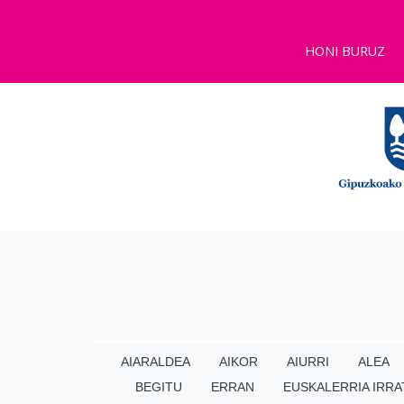
HONI BURUZ
AIARALDEA
AIKOR
AIURRI
ALEA
BEGITU
ERRAN
EUSKALERRIA IRRA