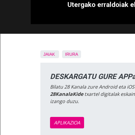
Utergako erraldoiak el
JAIAK
IRURA
DESKARGATU GURE APPa
Bilatu 28 Kanala zure Android eta iOS
28KanalaKide
txartel digitalak eska
izango duzu.
APLIKAZIOA