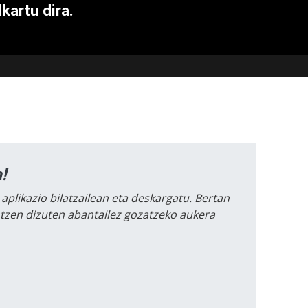
kartu dira.
!
 aplikazio bilatzailean eta deskargatu. Bertan
intzen dizuten abantailez gozatzeko aukera