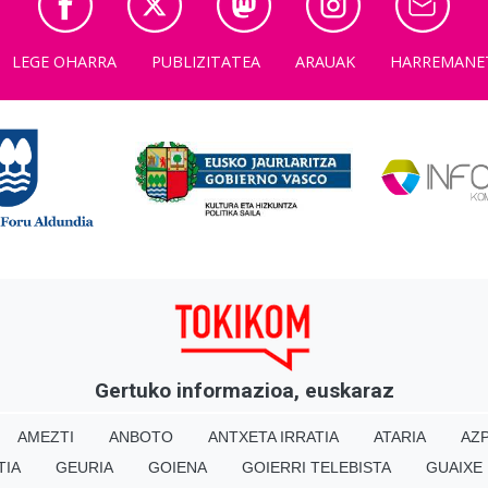
LEGE OHARRA
PUBLIZITATEA
ARAUAK
HARREMANE
Gertuko informazioa, euskaraz
AMEZTI
ANBOTO
ANTXETA IRRATIA
ATARIA
AZP
TIA
GEURIA
GOIENA
GOIERRI TELEBISTA
GUAIXE