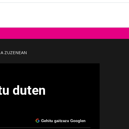
IA ZUZENEAN
atu duten
Gehitu gaitzazu Googlen