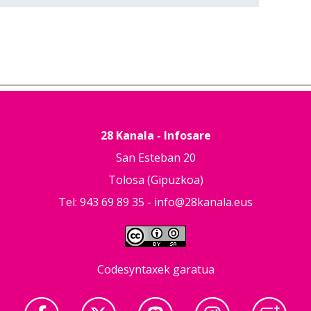
28 Kanala - Infosare
San Esteban 20
Tolosa (Gipuzkoa)
Tel: 943 69 89 35 -
info@28kanala.eus
Codesyntaxek garatua