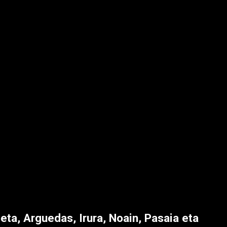
ta, Arguedas, Irura, Noain, Pasaia eta