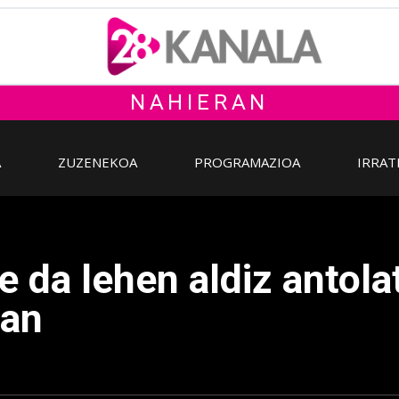
NAHIERAN
A
ZUZENEKOA
PROGRAMAZIOA
IRRAT
e da lehen aldiz antol
tan