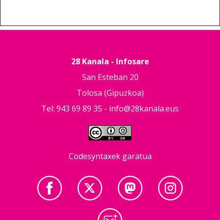
28 Kanala - Infosare
San Esteban 20
Tolosa (Gipuzkoa)
Tel: 943 69 89 35 -
info@28kanala.eus
Codesyntaxek garatua