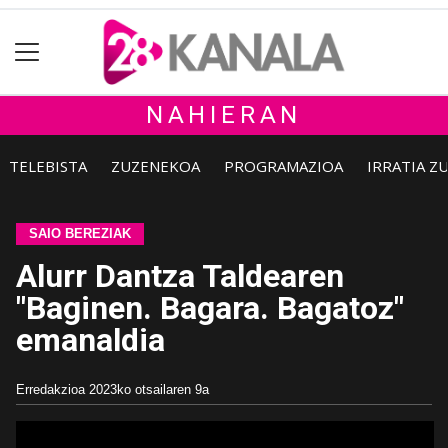
NAHIERAN
TELEBISTA
ZUZENEKOA
PROGRAMAZIOA
IRRATIA Z
SAIO BEREZIAK
Alurr Dantza Taldearen
"Baginen. Bagara. Bagatoz"
emanaldia
Erredakzioa
2023ko otsailaren 9a