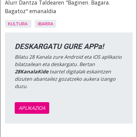
Alurr Dantza Taldearen "Baginen. Bagara.
Bagatoz" emanaldia
KULTURA
IBARRA
DESKARGATU GURE APPa!
Bilatu 28 Kanala zure Android eta iOS aplikazio
bilatzailean eta deskargatu. Bertan
28KanalaKide
txartel digitalak eskaintzen
dizuten abantailez gozatzeko aukera izango
duzu.
APLIKAZIOA