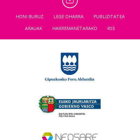
HONI BURUZ
LEGE OHARRA
PUBLIZITATEA
ARAUAK
HARREMANETARAKO
RSS