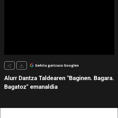
Gehitu gaitzazu Googlen
Alurr Dantza Taldearen "Baginen. Bagara.
Bagatoz" emanaldia