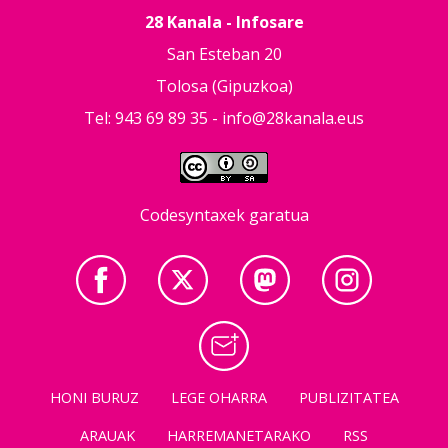
28 Kanala - Infosare
San Esteban 20
Tolosa (Gipuzkoa)
Tel: 943 69 89 35 -
info@28kanala.eus
Codesyntaxek garatua
HONI BURUZ
LEGE OHARRA
PUBLIZITATEA
ARAUAK
HARREMANETARAKO
RSS