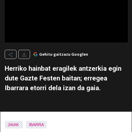
Gehitu gaitzazu Googlen
Herriko hainbat eragilek antzerkia egin
dute Gazte Festen baitan; erregea
Ibarrara etorri dela izan da gaia.
JAIAK
IBARRA