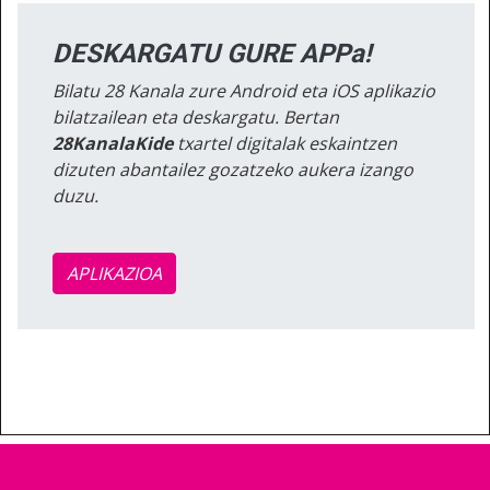
DESKARGATU GURE APPa!
Bilatu 28 Kanala zure Android eta iOS aplikazio
bilatzailean eta deskargatu. Bertan
28KanalaKide
txartel digitalak eskaintzen
dizuten abantailez gozatzeko aukera izango
duzu.
APLIKAZIOA