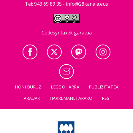
Tel: 943 69 89 35 -
info@28kanala.eus
Codesyntaxek garatua
HONI BURUZ
LEGE OHARRA
PUBLIZITATEA
ARAUAK
HARREMANETARAKO
RSS