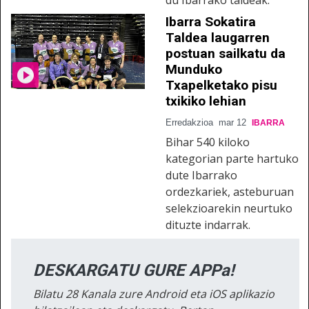
Ibarra Sokatira
Taldea laugarren
postuan sailkatu da
Munduko
Txapelketako pisu
txikiko lehian
Erredakzioa
mar 12
IBARRA
Bihar 540 kiloko
kategorian parte hartuko
dute Ibarrako
ordezkariek, asteburuan
selekzioarekin neurtuko
dituzte indarrak.
DESKARGATU GURE APPa!
Bilatu 28 Kanala zure Android eta iOS aplikazio