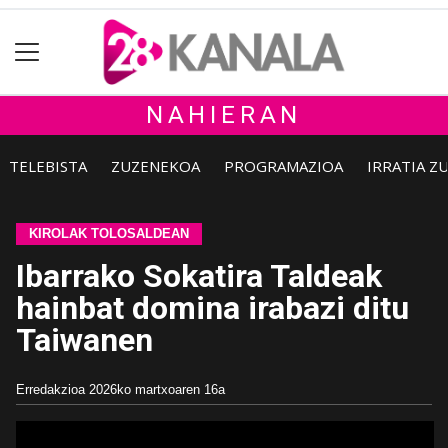
NAHIERAN
TELEBISTA
ZUZENEKOA
PROGRAMAZIOA
IRRATIA Z
KIROLAK TOLOSALDEAN
Ibarrako Sokatira Taldeak
hainbat domina irabazi ditu
Taiwanen
Erredakzioa
2026ko martxoaren 16a