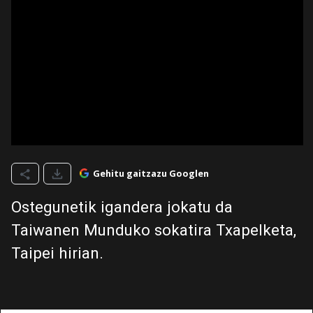
Gehitu gaitzazu Googlen
Ostegunetik igandera jokatu da
Taiwanen Munduko sokatira Txapelketa,
Taipei hirian.