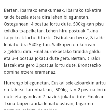
Bertan, Ibarrako emakumeak, Ibarrako sokatira
talde bezela atera dira lehen bi egunetan.
Ostegunean, 4.postua lortu dute, 500kg-tan pisu
txikiko txapelketan. Lehen hiru postuak Txina
taipekoek lortu dituzte. Ostiralean berriz, 8 talde
lehiatu dira 540kg-tan. Sailkapen orokorrean
2.gelditu dira. Final aurrekoetako tiraldia galdu
eta 3-4 postua jokatu dute gero. Bertan, tiraldi
latzak eta gero 3.postua lortu dute. Brontzezko
domina etxera eramanaz.
Hurrengo bi egunetan, Euskal selekzioarekin aritu
da taldea. Larunbatean,
500kg-tan 2.postua lortu
dute eta igandean 7 naziok jokatu dute. Finalean
Txina taipen aurka lehiatu ostean, bigarren