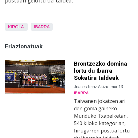
postuan gelditu da taldea.
KIROLA
IBARRA
Erlazionatuak
Brontzezko domina
lortu du Ibarra
Sokatira taldeak
Joanes Imaz Akizu
mar 13
IBARRA
Taiwanen jokatzen ari
den goma gaineko
Munduko Txapelketan,
540 kiloko kategorian,
hirugarren postua lortu
du Ibarrako taldeak.