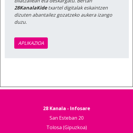
bilatzailean eta deskargatu. Bertan
28KanalaKide
txartel digitalak eskaintzen
dizuten abantailez gozatzeko aukera izango
duzu.
APLIKAZIOA
28 Kanala - Infosare
San Esteban 20
Tolosa (Gipuzkoa)