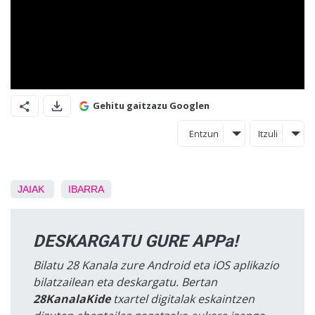
Gehitu gaitzazu Googlen
Entzun
Itzuli
JAIAK
IBARRA
DESKARGATU GURE APPa!
Bilatu 28 Kanala zure Android eta iOS aplikazio
bilatzailean eta deskargatu. Bertan
28KanalaKide
txartel digitalak eskaintzen