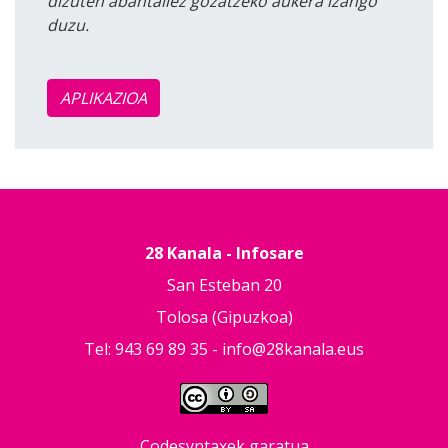
dizuten abantailez gozatzeko aukera izango
duzu.
APLIKAZIOA
28 Kanala - Infosare
San Esteban 20
Tolosa (Gipuzkoa)
Tel: 943 69 89 35 -
info@28kanala.eus
Codesyntaxek garatua