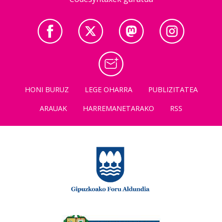
HONI BURUZ
LEGE OHARRA
PUBLIZITATEA
ARAUAK
HARREMANETARAKO
RSS