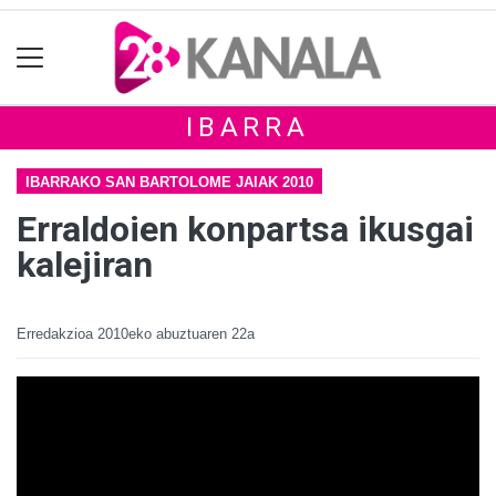
IBARRA
IBARRAKO SAN BARTOLOME JAIAK 2010
Erraldoien konpartsa ikusgai
kalejiran
Erredakzioa
2010eko abuztuaren 22a