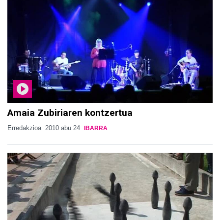
Amaia Zubiriaren kontzertua
Erredakzioa
2010 abu 24
IBARRA