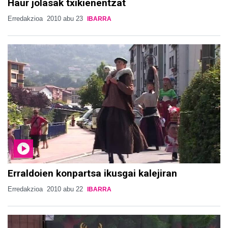
Haur jolasak txikienentzat
Erredakzioa
2010 abu 23
IBARRA
Erraldoien konpartsa ikusgai kalejiran
Erredakzioa
2010 abu 22
IBARRA