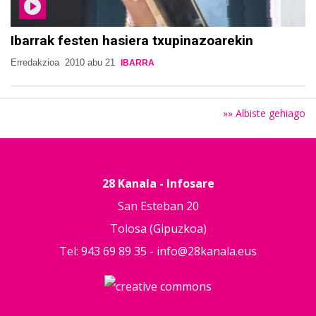
Ibarrak festen hasiera txupinazoarekin
Erredakzioa
2010 abu 21
IBARRA
»» Albiste gehiago
28 Kanala - Infosare
San Esteban 20
Tolosa (Gipuzkoa)
Tel: 943 69 89 35 -
info@28kanala.eus