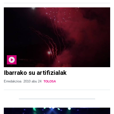
Ibarrako su artifizialak
Erredakzioa
2010 abu 24
TOLOSA