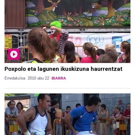
Poxpolo eta lagunen ikuskizuna haurrentzat
Erredakzioa
2010 abu 22
IBARRA