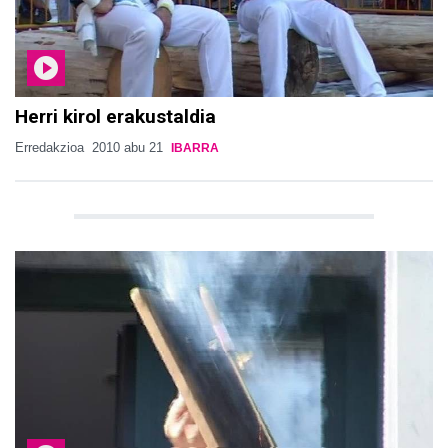
Herri kirol erakustaldia
Erredakzioa
2010 abu 21
IBARRA