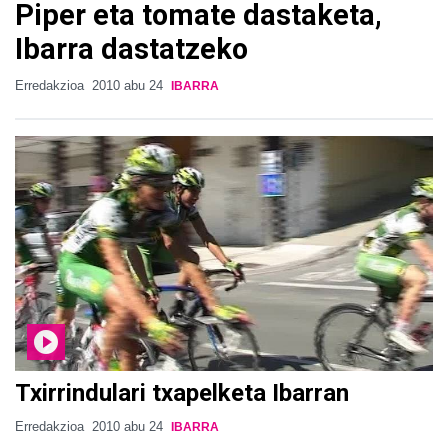
Piper eta tomate dastaketa,
Ibarra dastatzeko
Erredakzioa
2010 abu 24
IBARRA
Txirrindulari txapelketa Ibarran
Erredakzioa
2010 abu 24
IBARRA