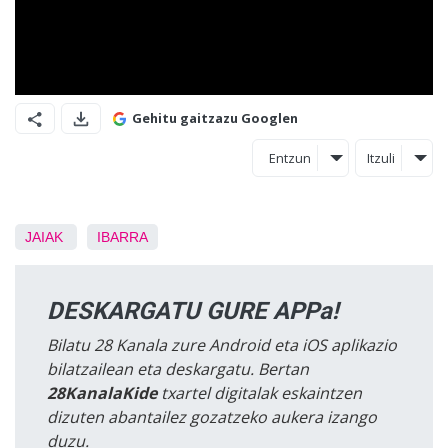
Gehitu gaitzazu Googlen
Entzun
Itzuli
JAIAK
IBARRA
DESKARGATU GURE APPa!
Bilatu 28 Kanala zure Android eta iOS aplikazio
bilatzailean eta deskargatu. Bertan
28KanalaKide
txartel digitalak eskaintzen
dizuten abantailez gozatzeko aukera izango
duzu.