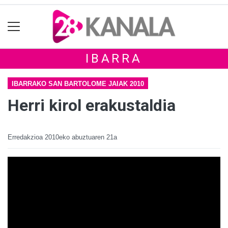
IBARRA
IBARRAKO SAN BARTOLOME JAIAK 2010
Herri kirol erakustaldia
Erredakzioa
2010eko abuztuaren 21a