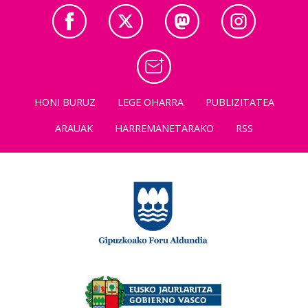
HONI BURUZ
LEGE OHARRA
PUBLIZITATEA
ARAUAK
HARREMANETARAKO
RSS