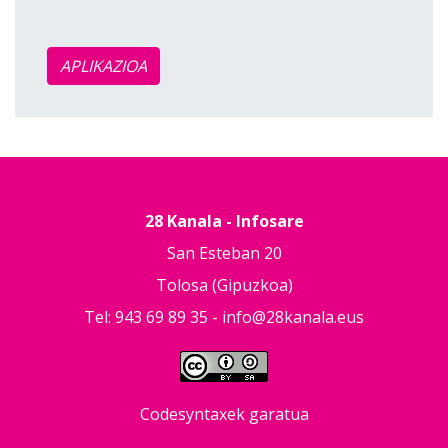
APLIKAZIOA
28 Kanala - Infosare
San Esteban 20
Tolosa (Gipuzkoa)
Tel: 943 69 89 35 -
info@28kanala.eus
Codesyntaxek garatua