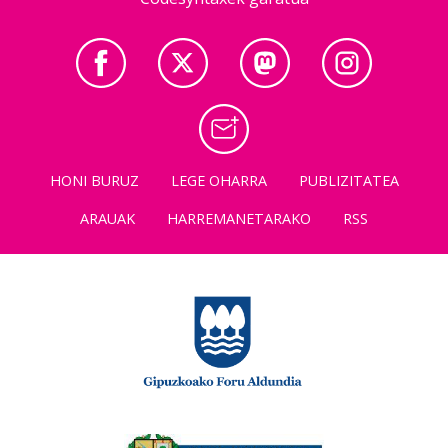
HONI BURUZ
LEGE OHARRA
PUBLIZITATEA
ARAUAK
HARREMANETARAKO
RSS