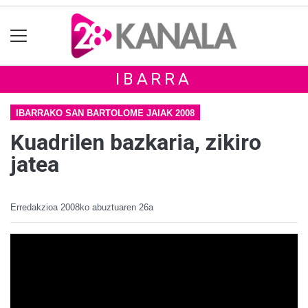
IBARRA
IBARRAKO SAN BARTOLOME JAIAK 2008
Kuadrilen bazkaria, zikiro
jatea
Erredakzioa
2008ko abuztuaren 26a