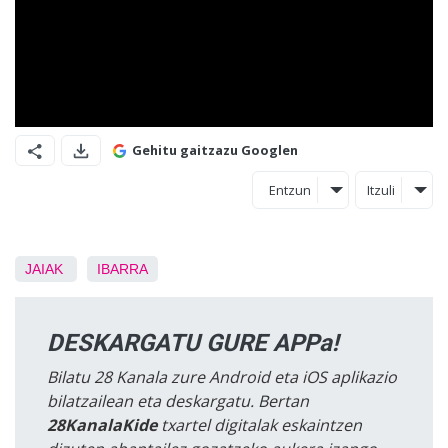
Gehitu gaitzazu Googlen
Entzun
Itzuli
JAIAK
IBARRA
DESKARGATU GURE APPa!
Bilatu 28 Kanala zure Android eta iOS aplikazio
bilatzailean eta deskargatu. Bertan
28KanalaKide
txartel digitalak eskaintzen