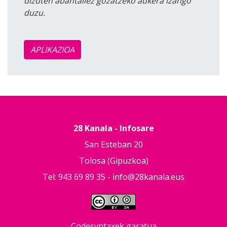
dizuten abantailez gozatzeko aukera izango
duzu.
APLIKAZIOA
28 Kanala - Infosare
San Esteban 20
Tolosa (Gipuzkoa)
Tel: 943 69 89 35 -
info@28kanala.eus
Codesyntaxek garatua