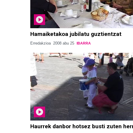
Hamaiketakoa jubilatu guztientzat
Erredakzioa
2008 abu 25
IBARRA
Haurrek danbor hotsez busti zuten her