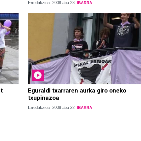
Erredakzioa
2008 abu 23
IBARRA
at
Eguraldi txarraren aurka giro oneko
txupinazoa
Erredakzioa
2008 abu 22
IBARRA