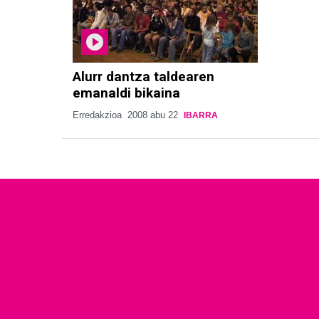
Alurr dantza taldearen
emanaldi bikaina
Erredakzioa
2008 abu 22
IBARRA