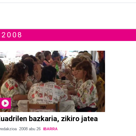
 2008
uadrilen bazkaria, zikiro jatea
redakzioa
2008 abu 26
IBARRA