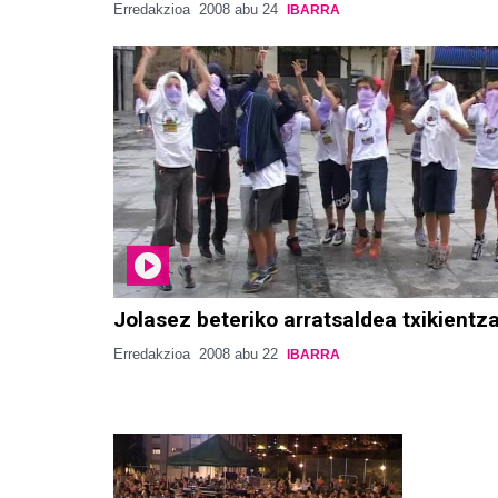
Erredakzioa
2008 abu 24
IBARRA
Jolasez beteriko arratsaldea txikientz
Erredakzioa
2008 abu 22
IBARRA