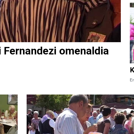
bi Fernandezi omenaldia
K
Er