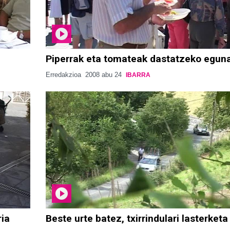
Piperrak eta tomateak dastatzeko egun
Erredakzioa
2008 abu 24
IBARRA
ria
Beste urte batez, txirrindulari lasterketa