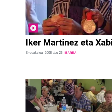
Iker Martinez eta Xa
Erredakzioa
2008 abu 26
IBARRA