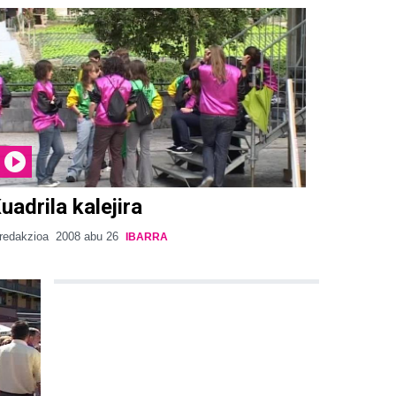
uadrila kalejira
redakzioa
2008 abu 26
IBARRA