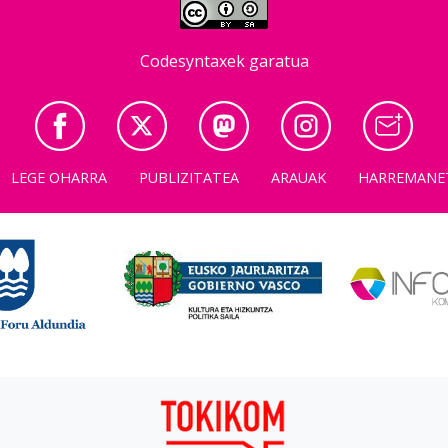
Codesyntaxek garatua
LEGE OHARRA
PUBLIZITATEA
ARAUAK
HARREMANE