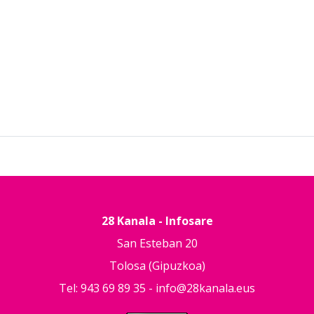
28 Kanala - Infosare
San Esteban 20
Tolosa (Gipuzkoa)
Tel: 943 69 89 35 -
info@28kanala.eus