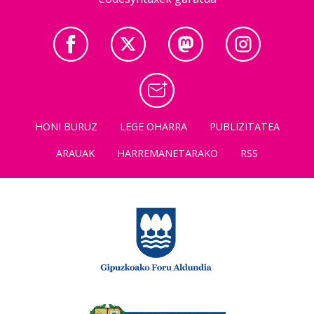
HONI BURUZ
LEGE OHARRA
PUBLIZITATEA
ARAUAK
HARREMANETARAKO
RSS