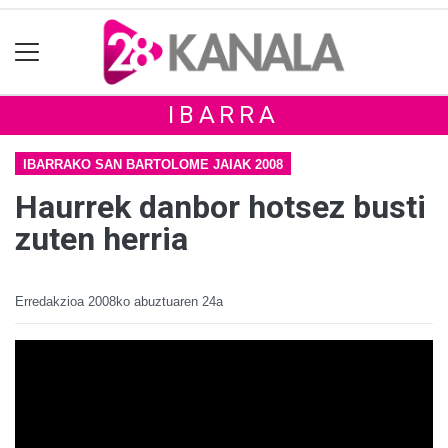
IBARRA
IBARRAKO SAN BARTOLOME JAIAK 2008
Haurrek danbor hotsez busti
zuten herria
Erredakzioa
2008ko abuztuaren 24a