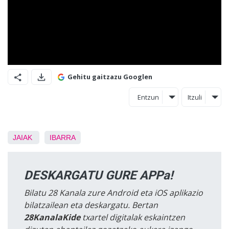
Gehitu gaitzazu Googlen
Entzun
Itzuli
JAIAK
IBARRA
DESKARGATU GURE APPa!
Bilatu 28 Kanala zure Android eta iOS aplikazio
bilatzailean eta deskargatu. Bertan
28KanalaKide
txartel digitalak eskaintzen