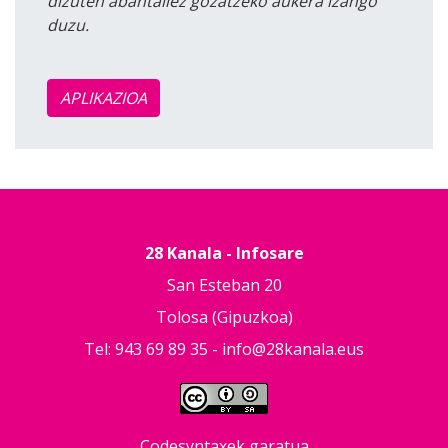
dizuten abantailez gozatzeko aukera izango
duzu.
APLIKAZIOA
28 Kanala - Infosare
San Esteban 20
Tolosa (Gipuzkoa)
Tel: 943 69 89 35 -
info@28kanala.eus
Codesyntaxek garatua