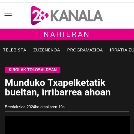
NAHIERAN
TELEBISTA
ZUZENEKOA
PROGRAMAZIOA
IRRATIA Z
KIROLAK TOLOSALDEAN
Munduko Txapelketatik
bueltan, irribarrea ahoan
Erredakzioa
2024ko otsailaren 19a