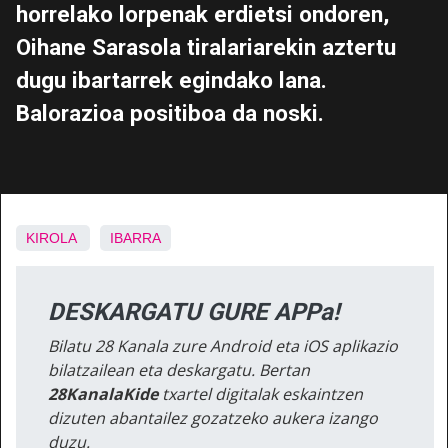
horrelako lorpenak erdietsi ondoren,
Oihane Sarasola tiralariarekin aztertu
dugu ibartarrek egindako lana.
Balorazioa positiboa da noski.
KIROLA
IBARRA
DESKARGATU GURE APPa!
Bilatu 28 Kanala zure Android eta iOS aplikazio
bilatzailean eta deskargatu. Bertan
28KanalaKide
txartel digitalak eskaintzen
dizuten abantailez gozatzeko aukera izango
duzu.