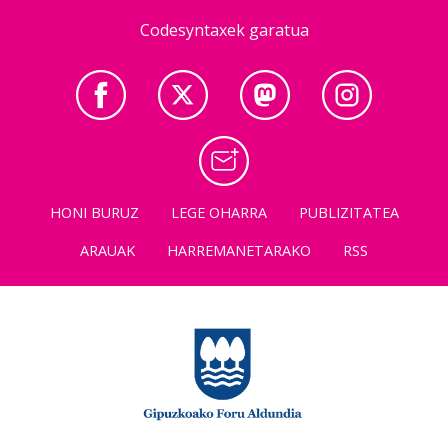
Codesyntaxek garatua
HONI BURUZ
LEGE OHARRA
PUBLIZITATEA
ARAUAK
HARREMANETARAKO
RSS