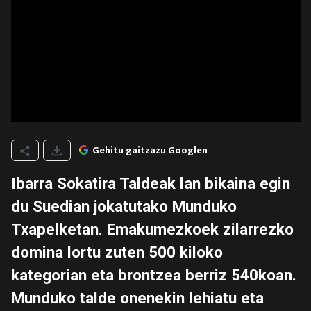
Gehitu gaitzazu Googlen
Ibarra Sokatira Taldeak lan bikaina egin
du Suedian jokatutako Munduko
Txapelketan. Emakumezkoek zilarrezko
domina lortu zuten 500 kiloko
kategorian eta brontzea berriz 540koan.
Munduko talde onenekin lehiatu eta