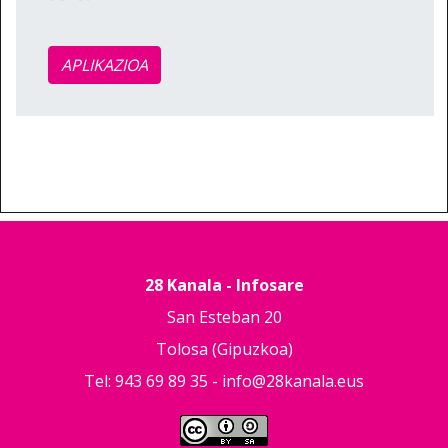
APLIKAZIOA
28 Kanala - Infosare
San Esteban 20
Tolosa (Gipuzkoa)
Tel: 943 69 89 35 -
info@28kanala.eus