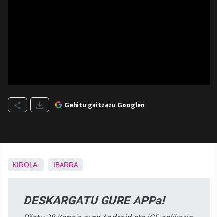
Gehitu gaitzazu Googlen
KIROLA
IBARRA
DESKARGATU GURE APPa!
Bilatu 28 Kanala zure Android eta iOS aplikazio