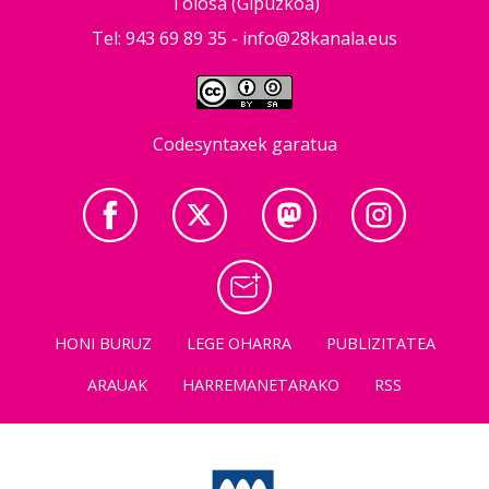
Tolosa (Gipuzkoa)
Tel: 943 69 89 35 -
info@28kanala.eus
Codesyntaxek garatua
HONI BURUZ
LEGE OHARRA
PUBLIZITATEA
ARAUAK
HARREMANETARAKO
RSS