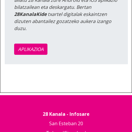
bilatzailean eta deskargatu. Bertan
28KanalaKide
txartel digitalak eskaintzen
dizuten abantailez gozatzeko aukera izango
duzu.
APLIKAZIOA
28 Kanala - Infosare
San Esteban 20