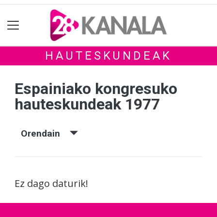
HAUTESKUNDEAK
Espainiako kongresuko
hauteskundeak 1977
Orendain
Ez dago daturik!