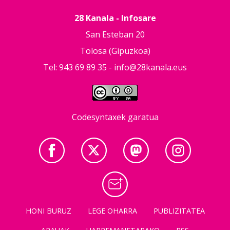
28 Kanala - Infosare
San Esteban 20
Tolosa (Gipuzkoa)
Tel: 943 69 89 35 -
info@28kanala.eus
Codesyntaxek garatua
HONI BURUZ
LEGE OHARRA
PUBLIZITATEA