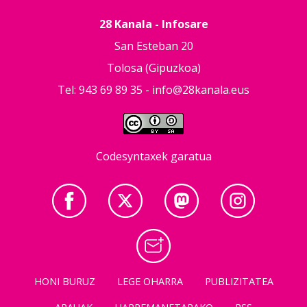
28 Kanala - Infosare
San Esteban 20
Tolosa (Gipuzkoa)
Tel: 943 69 89 35 -
info@28kanala.eus
Codesyntaxek garatua
HONI BURUZ
LEGE OHARRA
PUBLIZITATEA