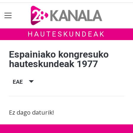
HAUTESKUNDEAK
Espainiako kongresuko
hauteskundeak 1977
EAE
Ez dago daturik!