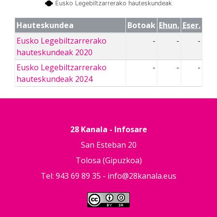
Eusko Legebiltzarrerako hauteskundeak
Hauteskundea
Botoak
Ehun.
Eser.
Eusko Legebiltzarrerako
-
-
-
hauteskundeak 2020
Eusko Legebiltzarrerako
-
-
-
hauteskundeak 2024
28 Kanala - Infosare
San Esteban 20
Tolosa (Gipuzkoa)
Tel: 943 69 89 35 -
info@28kanala.eus