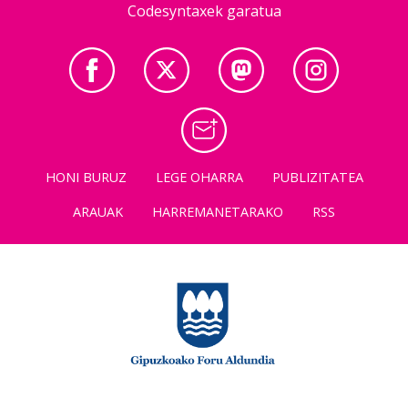
Codesyntaxek garatua
HONI BURUZ
LEGE OHARRA
PUBLIZITATEA
ARAUAK
HARREMANETARAKO
RSS