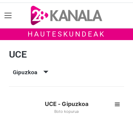
HAUTESKUNDEAK
UCE
Gipuzkoa
UCE - Gipuzkoa
Boto kopurua