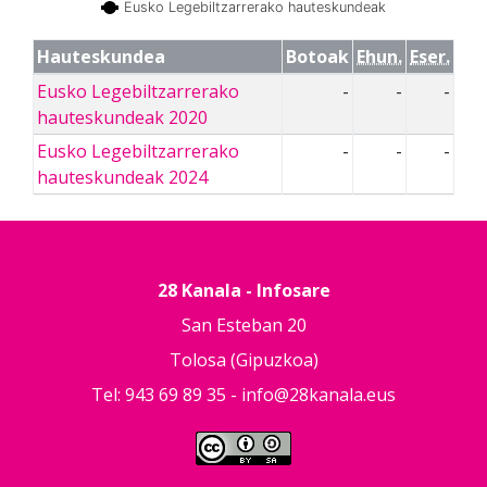
Eusko Legebiltzarrerako hauteskundeak
Hauteskundea
Botoak
Ehun.
Eser.
Eusko Legebiltzarrerako
-
-
-
hauteskundeak 2020
Eusko Legebiltzarrerako
-
-
-
hauteskundeak 2024
28 Kanala - Infosare
San Esteban 20
Tolosa (Gipuzkoa)
Tel: 943 69 89 35 -
info@28kanala.eus