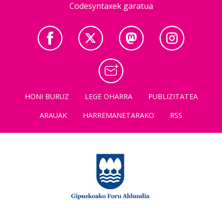
Codesyntaxek garatua
HONI BURUZ
LEGE OHARRA
PUBLIZITATEA
ARAUAK
HARREMANETARAKO
RSS