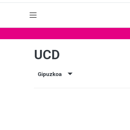
UCD
Gipuzkoa