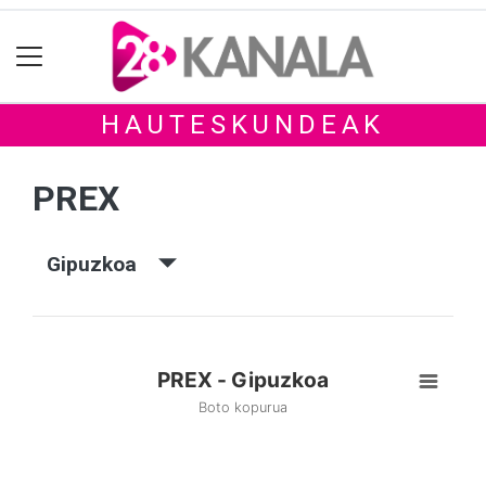
HAUTESKUNDEAK
PREX
Gipuzkoa
PREX - Gipuzkoa
Boto kopurua