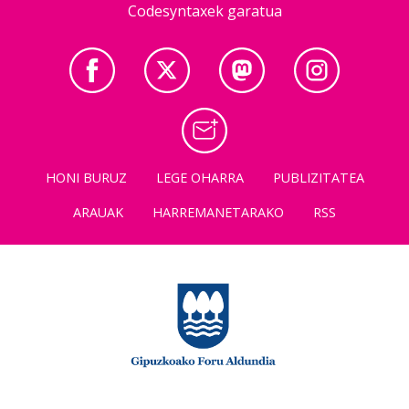
Codesyntaxek garatua
HONI BURUZ
LEGE OHARRA
PUBLIZITATEA
ARAUAK
HARREMANETARAKO
RSS