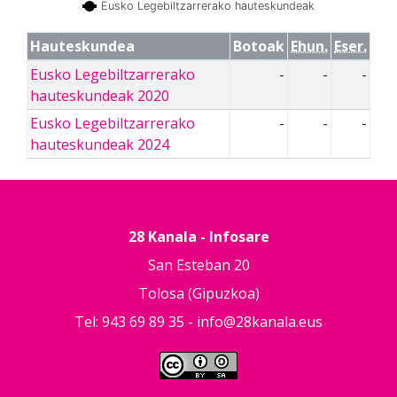
Eusko Legebiltzarrerako hauteskundeak
Hauteskundea
Botoak
Ehun.
Eser.
Eusko Legebiltzarrerako
-
-
-
hauteskundeak 2020
Eusko Legebiltzarrerako
-
-
-
hauteskundeak 2024
28 Kanala - Infosare
San Esteban 20
Tolosa (Gipuzkoa)
Tel: 943 69 89 35 -
info@28kanala.eus