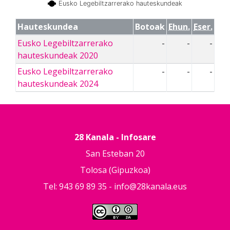
Eusko Legebiltzarrerako hauteskundeak
Hauteskundea
Botoak
Ehun.
Eser.
Eusko Legebiltzarrerako
-
-
-
hauteskundeak 2020
Eusko Legebiltzarrerako
-
-
-
hauteskundeak 2024
28 Kanala - Infosare
San Esteban 20
Tolosa (Gipuzkoa)
Tel: 943 69 89 35 -
info@28kanala.eus