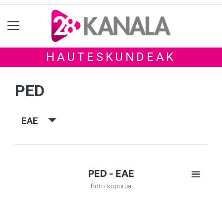
HAUTESKUNDEAK
PED
EAE
PED - EAE
Boto kopurua