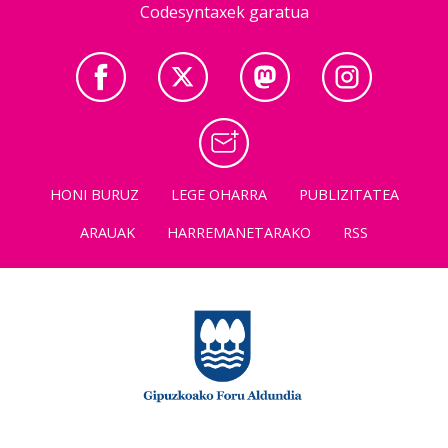
Codesyntaxek garatua
HONI BURUZ
LEGE OHARRA
PUBLIZITATEA
ARAUAK
HARREMANETARAKO
RSS