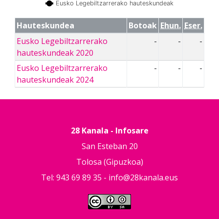
Eusko Legebiltzarrerako hauteskundeak
Hauteskundea
Botoak
Ehun.
Eser.
Eusko Legebiltzarrerako
-
-
-
hauteskundeak 2020
Eusko Legebiltzarrerako
-
-
-
hauteskundeak 2024
28 Kanala - Infosare
San Esteban 20
Tolosa (Gipuzkoa)
Tel: 943 69 89 35 -
info@28kanala.eus