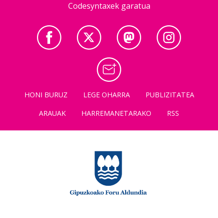
Codesyntaxek garatua
HONI BURUZ
LEGE OHARRA
PUBLIZITATEA
ARAUAK
HARREMANETARAKO
RSS