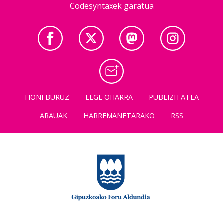
Codesyntaxek garatua
HONI BURUZ
LEGE OHARRA
PUBLIZITATEA
ARAUAK
HARREMANETARAKO
RSS