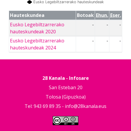
Eusko Legebiltzarrerako hauteskundeak
Hauteskundea
Botoak
Ehun.
Eser.
Eusko Legebiltzarrerako
-
-
-
hauteskundeak 2020
Eusko Legebiltzarrerako
-
-
-
hauteskundeak 2024
28 Kanala - Infosare
San Esteban 20
Tolosa (Gipuzkoa)
Tel: 943 69 89 35 -
info@28kanala.eus