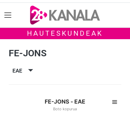
HAUTESKUNDEAK
FE-JONS
EAE
FE-JONS - EAE
Boto kopurua