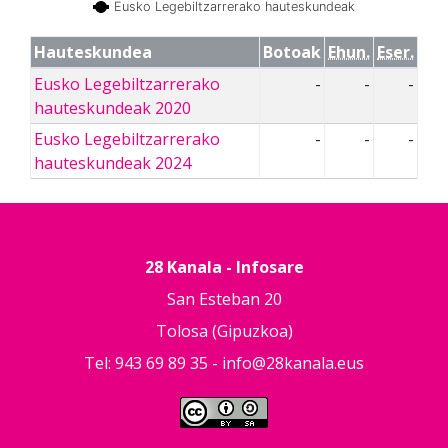
Eusko Legebiltzarrerako hauteskundeak
Hauteskundea
Botoak
Ehun.
Eser.
Eusko Legebiltzarrerako
-
-
-
hauteskundeak 2020
Eusko Legebiltzarrerako
-
-
-
hauteskundeak 2024
28 Kanala - Infosare
San Esteban 20
Tolosa (Gipuzkoa)
Tel: 943 69 89 35 -
info@28kanala.eus