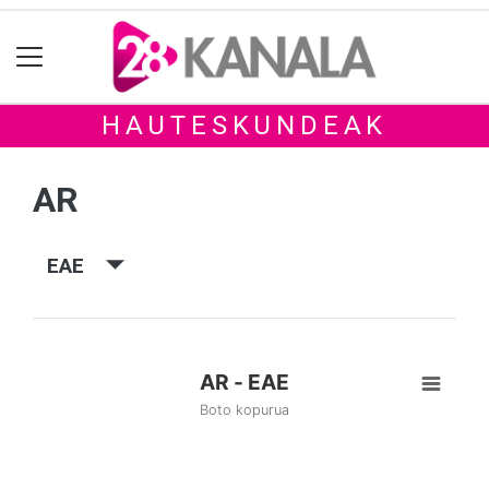
HAUTESKUNDEAK
AR
EAE
AR - EAE
Boto kopurua