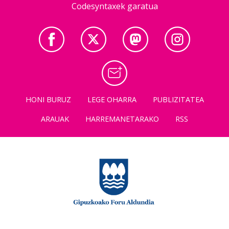
Codesyntaxek garatua
HONI BURUZ
LEGE OHARRA
PUBLIZITATEA
ARAUAK
HARREMANETARAKO
RSS