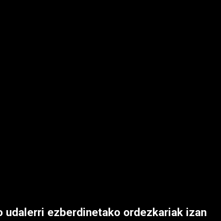
o udalerri ezberdinetako ordezkariak izan