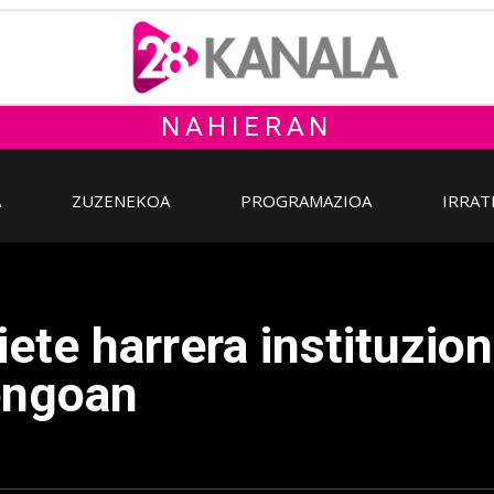
NAHIERAN
A
ZUZENEKOA
PROGRAMAZIOA
IRRAT
ete harrera instituzio
engoan