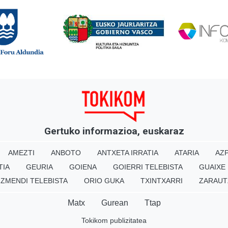
Gertuko informazioa, euskaraz
AMEZTI
ANBOTO
ANTXETA IRRATIA
ATARIA
AZP
TIA
GEURIA
GOIENA
GOIERRI TELEBISTA
GUAIXE
IZMENDI TELEBISTA
ORIO GUKA
TXINTXARRI
ZARAUT
Matx
Gurean
Ttap
Tokikom publizitatea