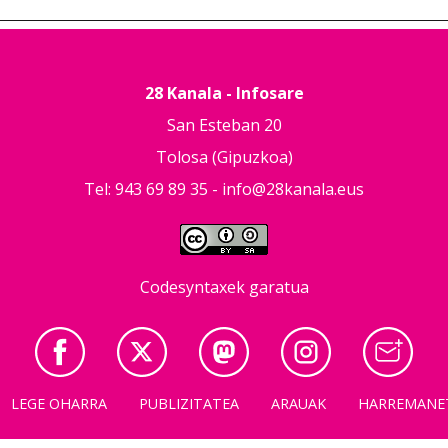
28 Kanala - Infosare
San Esteban 20
Tolosa (Gipuzkoa)
Tel: 943 69 89 35 -
info@28kanala.eus
Codesyntaxek garatua
LEGE OHARRA
PUBLIZITATEA
ARAUAK
HARREMANE