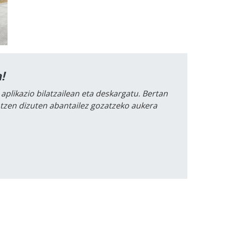
!
 aplikazio bilatzailean eta deskargatu. Bertan
intzen dizuten abantailez gozatzeko aukera