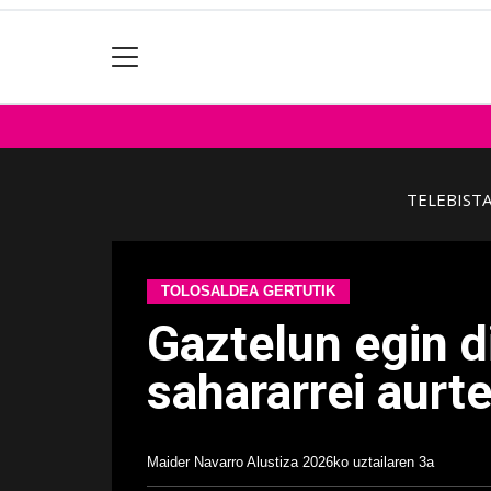
TELEBIST
TOLOSALDEA GERTUTIK
Gaztelun egin di
sahararrei aurt
Maider Navarro Alustiza
2026ko uztailaren 3a