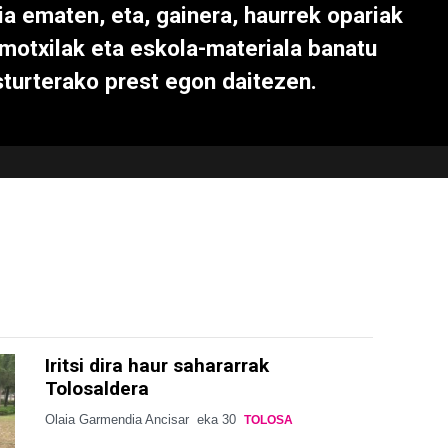
ia ematen, eta, gainera, haurrek opariak
 motxilak eta eskola-materiala banatu
sturterako prest egon daitezen.
Iritsi dira haur sahararrak
Tolosaldera
Olaia Garmendia Ancisar
eka 30
TOLOSA