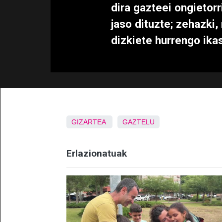
dira gazteei ongietorr
jaso dituzte; zehazki,
dizkiete hurrengo ika
GIZARTEA
GAZTELU
Erlazionatuak