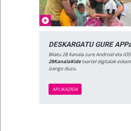
DESKARGATU GURE APPa
Bilatu 28 Kanala zure Android eta iOS
28KanalaKide
txartel digitalak eska
izango duzu.
APLIKAZIOA