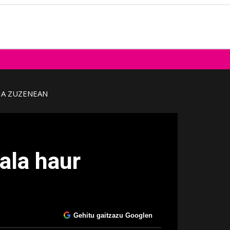
IA ZUZENEAN
nala haur
Gehitu gaitzazu Googlen