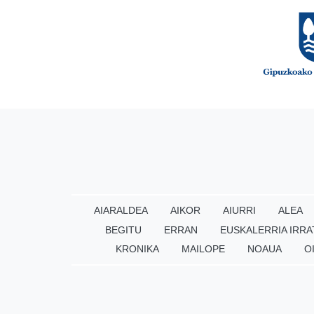
AIARALDEA
AIKOR
AIURRI
ALEA
BEGITU
ERRAN
EUSKALERRIA IRRA
KRONIKA
MAILOPE
NOAUA
O