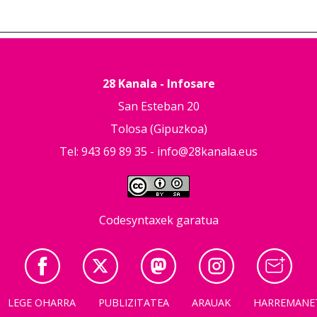
28 Kanala - Infosare
San Esteban 20
Tolosa (Gipuzkoa)
Tel: 943 69 89 35 -
info@28kanala.eus
Codesyntaxek garatua
LEGE OHARRA
PUBLIZITATEA
ARAUAK
HARREMANE