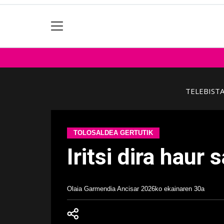
TELEBIST
TOLOSALDEA GERTUTIK
Iritsi dira haur
Olaia Garmendia Ancisar
2026ko ekainaren 30a