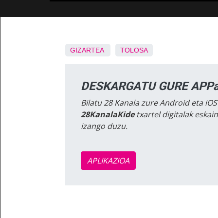
GIZARTEA
TOLOSA
DESKARGATU GURE APPa
Bilatu 28 Kanala zure Android eta iOS
28KanalaKide
txartel digitalak eska
izango duzu.
APLIKAZIOA