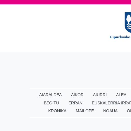
AIARALDEA
AIKOR
AIURRI
ALEA
BEGITU
ERRAN
EUSKALERRIA IRRA
KRONIKA
MAILOPE
NOAUA
O