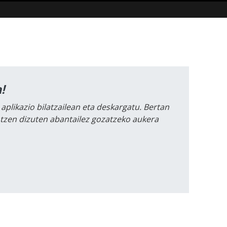
!
 aplikazio bilatzailean eta deskargatu. Bertan
intzen dizuten abantailez gozatzeko aukera