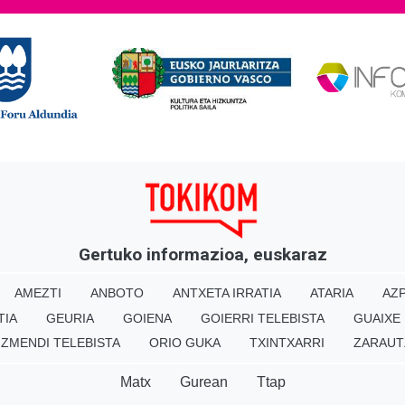
Gertuko informazioa, euskaraz
AMEZTI
ANBOTO
ANTXETA IRRATIA
ATARIA
AZP
TIA
GEURIA
GOIENA
GOIERRI TELEBISTA
GUAIXE
IZMENDI TELEBISTA
ORIO GUKA
TXINTXARRI
ZARAUT
Matx
Gurean
Ttap