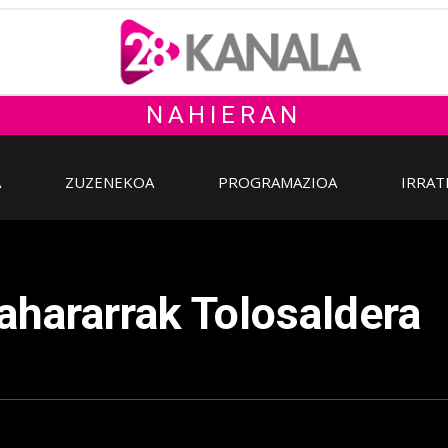
NAHIERAN
A
ZUZENEKOA
PROGRAMAZIOA
IRRAT
 sahararrak Tolosaldera