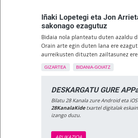
Iñaki Lopetegi eta Jon Arriet
sakonago ezagutuz
Bidaia nola planteatu duten azaldu d
Orain arte egin duten lana ere ezagut
aurreikusten dituzten zailtasunez ere
GIZARTEA
BIDANIA-GOIATZ
DESKARGATU GURE APPa
Bilatu 28 Kanala zure Android eta iOS
28KanalaKide
txartel digitalak eska
izango duzu.
APLIKAZIOA