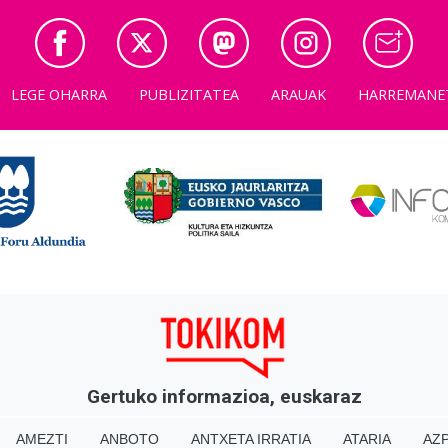
LEGE OHARRA
PUBLIZITATEA
ARAUAK
HARREMANE
Gertuko informazioa, euskaraz
AMEZTI
ANBOTO
ANTXETA IRRATIA
ATARIA
AZP