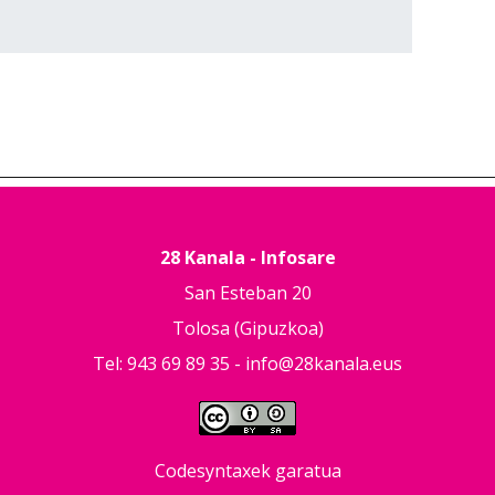
28 Kanala - Infosare
San Esteban 20
Tolosa (Gipuzkoa)
Tel: 943 69 89 35 -
info@28kanala.eus
Codesyntaxek garatua