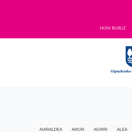
HONI BURUZ
AIARALDEA
AIKOR
AIURRI
ALEA