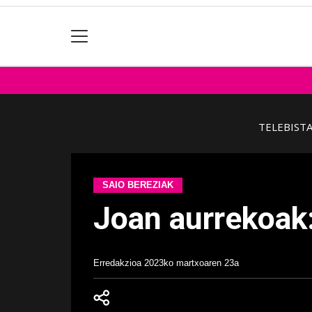
TELEBIST
SAIO BEREZIAK
Joan aurrekoak:
Erredakzioa
2023ko martxoaren 23a