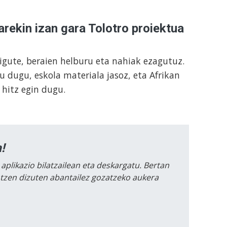
arekin izan gara Tolotro proiektua
igute, beraien helburu eta nahiak ezagutuz.
u dugu, eskola materiala jasoz, eta Afrikan
 hitz egin dugu.
!
 aplikazio bilatzailean eta deskargatu. Bertan
intzen dizuten abantailez gozatzeko aukera