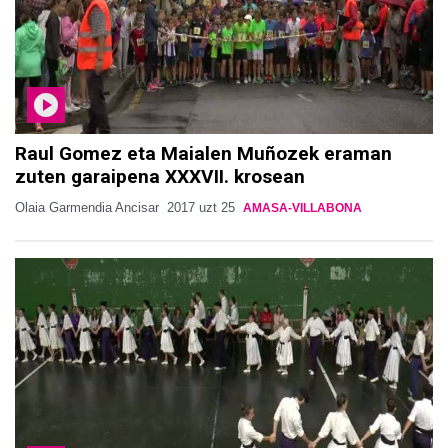
Raul Gomez eta Maialen Muñozek eraman
zuten garaipena XXXVII. krosean
Olaia Garmendia Ancisar
2017 uzt 25
AMASA-VILLABONA