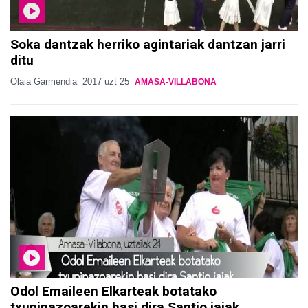
Soka dantzak herriko agintariak dantzan jarri
ditu
Olaia Garmendia
2017 uzt 25
AMASA-VILLABONA
Odol Emaileen Elkarteak botatako
txupinazoarekin hasi dira Santio jaiak