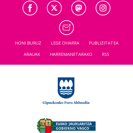
HONI BURUZ
LEGE OHARRA
PUBLIZITATEA
ARAUAK
HARREMANETARAKO
RSS