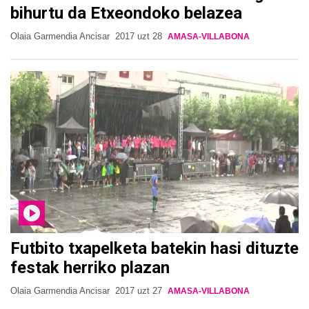
bihurtu da Etxeondoko belazea
Olaia Garmendia Ancisar
2017 uzt 28
AMASA-VILLABONA
Futbito txapelketa batekin hasi dituzte
festak herriko plazan
Olaia Garmendia Ancisar
2017 uzt 27
AMASA-VILLABONA