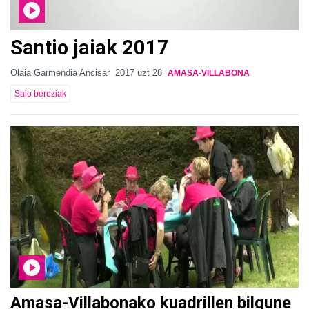
Santio jaiak 2017
Olaia Garmendia Ancisar
2017 uzt 28
AMASA-VILLABONA
Saio bereziak
Amasa-Villabonako kuadrillen bilgune