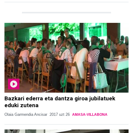
Bazkari ederra eta dantza giroa jubilatuek
eduki zutena
Olaia Garmendia Ancisar
2017 uzt 26
AMASA-VILLABONA