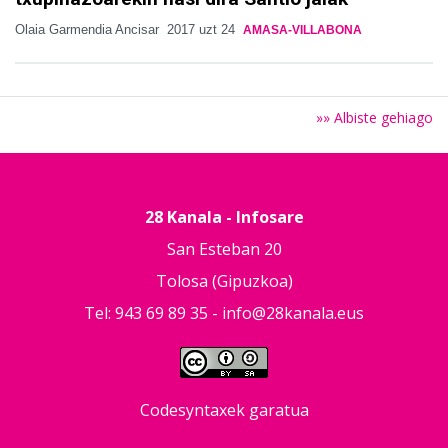
Olaia Garmendia Ancisar
2017 uzt 24
AMASA-VILLABONA
»» Albiste gehiago
28 Kanala - Infosare
San Esteban 20
Tolosa (Gipuzkoa)
Tel: 943 69 89 35 -
info@28kanala.eus
Codesyntaxek garatua