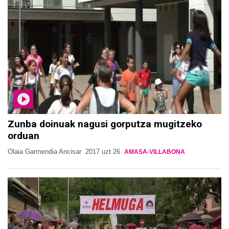
Zunba doinuak nagusi gorputza mugitzeko
orduan
Olaia Garmendia Ancisar
2017 uzt 26
AMASA-VILLABONA