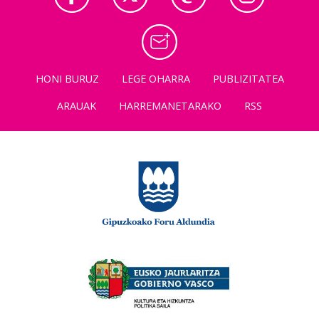
HONI BURUZ
LEGE OHARRA
PUBLIZITATEA
ARAUAK
HARREMANETARAKO
RSS