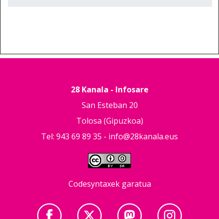
28 Kanala - Infosare
San Esteban 20
Tolosa (Gipuzkoa)
Tel: 943 69 89 35 -
info@28kanala.eus
Codesyntaxek garatua