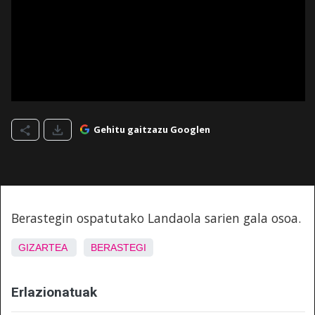
Gehitu gaitzazu Googlen
Berastegin ospatutako Landaola sarien gala osoa.
GIZARTEA
BERASTEGI
Erlazionatuak