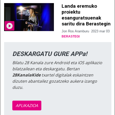
Landa eremuko
proiektu
esanguratsuenak
saritu dira Berastegin
Jon Ros Aramburu
2023 mar 03
BERASTEGI
DESKARGATU GURE APPa!
Bilatu 28 Kanala zure Android eta iOS aplikazio
bilatzailean eta deskargatu. Bertan
28KanalaKide
txartel digitalak eskaintzen
dizuten abantailez gozatzeko aukera izango
duzu.
APLIKAZIOA